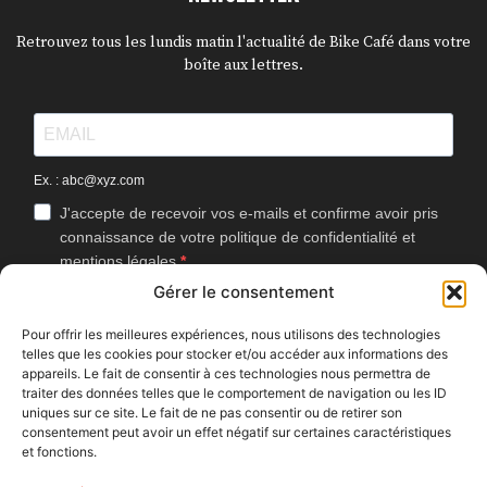
Retrouvez tous les lundis matin l'actualité de Bike Café dans votre
boîte aux lettres.
Ex. : abc@xyz.com
J'accepte de recevoir vos e-mails et confirme avoir pris
connaissance de votre politique de confidentialité et
mentions légales.
Gérer le consentement
Vous pouvez vous désinscrire à tout moment en cliquant sur le lien
présent dans nos emails.
Pour offrir les meilleures expériences, nous utilisons des technologies
telles que les cookies pour stocker et/ou accéder aux informations des
J'accepte que Bike Café mesure l'ouverture des
appareils. Le fait de consentir à ces technologies nous permettra de
newsletters afin d'améliorer les contenus proposés.
traiter des données telles que le comportement de navigation ou les ID
uniques sur ce site. Le fait de ne pas consentir ou de retirer son
consentement peut avoir un effet négatif sur certaines caractéristiques
et fonctions.
S'INSCRIRE