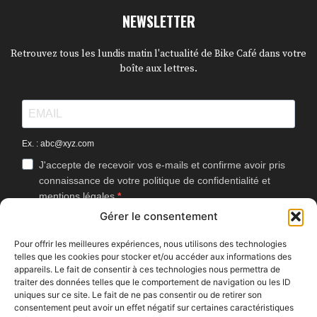
NEWSLETTER
Retrouvez tous les lundis matin l'actualité de Bike Café dans votre
boîte aux lettres.
Ex. : abc@xyz.com
J'accepte de recevoir vos e-mails et confirme avoir pris
connaissance de votre politique de confidentialité et
mentions légales.
Gérer le consentement
Vous pouvez vous désinscrire à tout moment en cliquant sur le lien
présent dans nos emails.
Pour offrir les meilleures expériences, nous utilisons des technologies
telles que les cookies pour stocker et/ou accéder aux informations des
J'accepte que Bike Café mesure l'ouverture des
appareils. Le fait de consentir à ces technologies nous permettra de
newsletters afin d'améliorer les contenus proposés.
traiter des données telles que le comportement de navigation ou les ID
uniques sur ce site. Le fait de ne pas consentir ou de retirer son
consentement peut avoir un effet négatif sur certaines caractéristiques