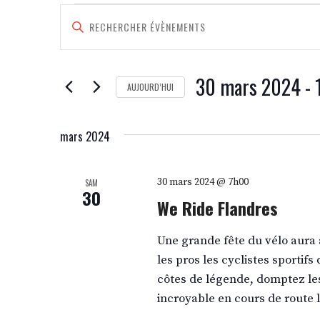
ÉVÈNEMENTS
RECHERCHE
SAISIR
MOT-
ET
CLÉ.
RECHERCHER
NAVIGATION
ÉVÈNEMENTS
30 mars 2024
 - 
AUJOURD’HUI
DE
PAR
SÉLECTIONNEZ
MOT-
VUES
UNE
CLÉ.
mars 2024
DATE.
ÉVÈNEMENTS
30 mars 2024 @ 7h00
SAM
30
We Ride Flandres
Une grande fête du vélo aura 
les pros les cyclistes sportif
côtes de légende, domptez les
incroyable en cours de route 