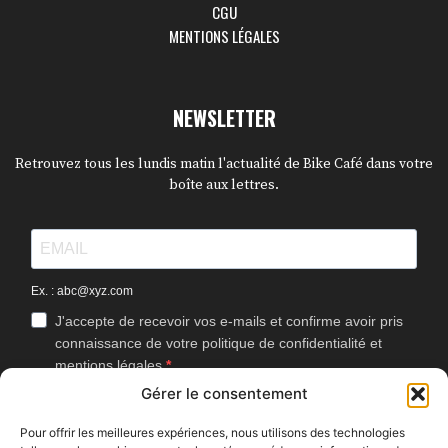
CGU
MENTIONS LÉGALES
NEWSLETTER
Retrouvez tous les lundis matin l'actualité de Bike Café dans votre
boîte aux lettres.
Ex. : abc@xyz.com
J'accepte de recevoir vos e-mails et confirme avoir pris
connaissance de votre politique de confidentialité et
mentions légales.
Gérer le consentement
Vous pouvez vous désinscrire à tout moment en cliquant sur le lien
présent dans nos emails.
Pour offrir les meilleures expériences, nous utilisons des technologies