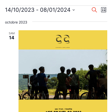
Évènements
Reche
Nav
14/10/2023
 - 
08/01/2024
Recherche
Liste
de
Sélectionnez
et
une
octobre 2023
vu
naviga
date.
Év
SAM
de
14
vues
Évène