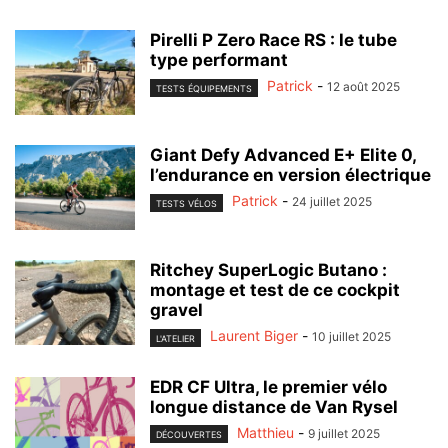
Pirelli P Zero Race RS : le tube
type performant
Patrick
-
12 août 2025
TESTS ÉQUIPEMENTS
Giant Defy Advanced E+ Elite 0,
l’endurance en version électrique
Patrick
-
24 juillet 2025
TESTS VÉLOS
Ritchey SuperLogic Butano :
montage et test de ce cockpit
gravel
Laurent Biger
-
10 juillet 2025
L'ATELIER
EDR CF Ultra, le premier vélo
longue distance de Van Rysel
Matthieu
-
9 juillet 2025
DÉCOUVERTES