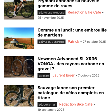
Prymahl annonce sa nouvelle
gamme de roues
Rédaction Bike Café
-
L'ÉCHO DES MARQUES
25 novembre 2025
Comme un lundi : une embrouille
de martiens
Patrick
-
27 octobre 2025
BRÈVES DE COMPTOIR
Newmen Advanced SL XR36
VONOA : des rayons carbone en
gravel ?
Laurent Biger
-
7 octobre 2025
L'ATELIER
Sauvage lance son premier
catalogue de vélos complets en
titane
Rédaction Bike Café
-
DÉCOUVERTES
19 septembre 2025