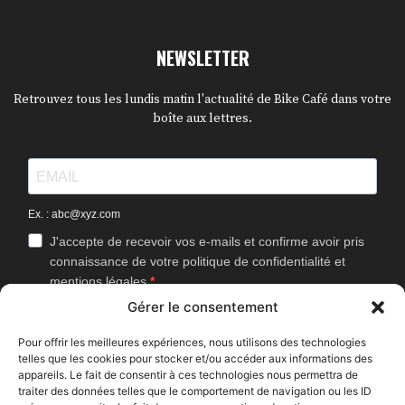
NEWSLETTER
Retrouvez tous les lundis matin l'actualité de Bike Café dans votre
boîte aux lettres.
Ex. : abc@xyz.com
J'accepte de recevoir vos e-mails et confirme avoir pris
connaissance de votre politique de confidentialité et
mentions légales.
Gérer le consentement
Vous pouvez vous désinscrire à tout moment en cliquant sur le lien
présent dans nos emails.
Pour offrir les meilleures expériences, nous utilisons des technologies
telles que les cookies pour stocker et/ou accéder aux informations des
J'accepte que Bike Café mesure l'ouverture des
appareils. Le fait de consentir à ces technologies nous permettra de
newsletters afin d'améliorer les contenus proposés.
traiter des données telles que le comportement de navigation ou les ID