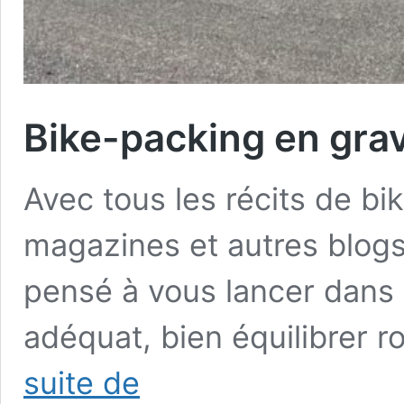
Bike-packing en gra
Avec tous les récits de bi
magazines et autres blog
pensé à vous lancer dans l
adéquat, bien équilibrer 
Bike-
suite de
packing