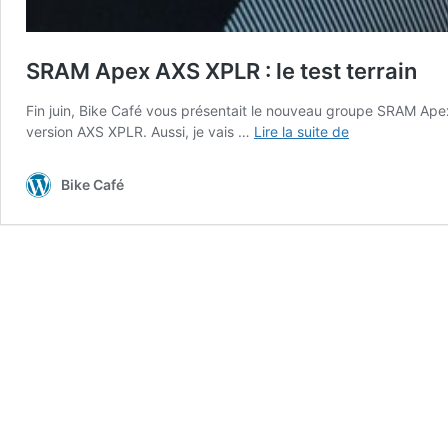
SRAM Apex AXS XPLR : le test terrain
Fin juin, Bike Café vous présentait le nouveau groupe SRAM Apex 1
SRAM
version AXS XPLR. Aussi, je vais …
Lire la suite de
Apex
AXS
Bike Café
XPLR :
le
test
terrain