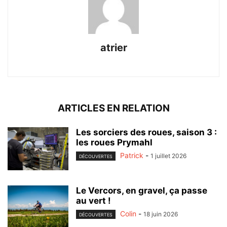
atrier
ARTICLES EN RELATION
Les sorciers des roues, saison 3 :
les roues Prymahl
Patrick
-
1 juillet 2026
DÉCOUVERTES
Le Vercors, en gravel, ça passe
au vert !
Colin
-
18 juin 2026
DÉCOUVERTES