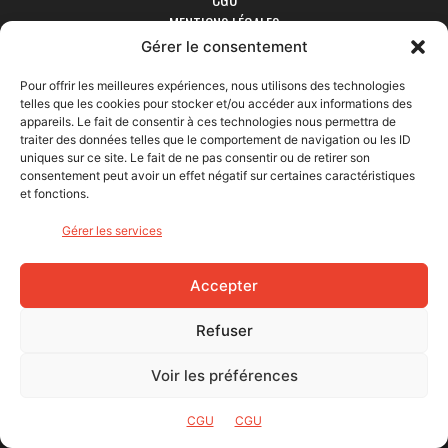
MENTIONS LÉGALES
Gérer le consentement
Pour offrir les meilleures expériences, nous utilisons des technologies
NEWSLETTER
telles que les cookies pour stocker et/ou accéder aux informations des
appareils. Le fait de consentir à ces technologies nous permettra de
traiter des données telles que le comportement de navigation ou les ID
Retrouvez tous les lundis matin l'actualité de Bike Café dans votre
uniques sur ce site. Le fait de ne pas consentir ou de retirer son
boîte aux lettres.
consentement peut avoir un effet négatif sur certaines caractéristiques
et fonctions.
Gérer les services
Ex. : abc@xyz.com
Accepter
J'accepte de recevoir vos e-mails et confirme avoir pris
Refuser
connaissance de votre politique de confidentialité et
mentions légales.
Voir les préférences
Vous pouvez vous désinscrire à tout moment en cliquant sur le lien
présent dans nos emails.
CGU
CGU
J'accepte que Bike Café mesure l'ouverture des