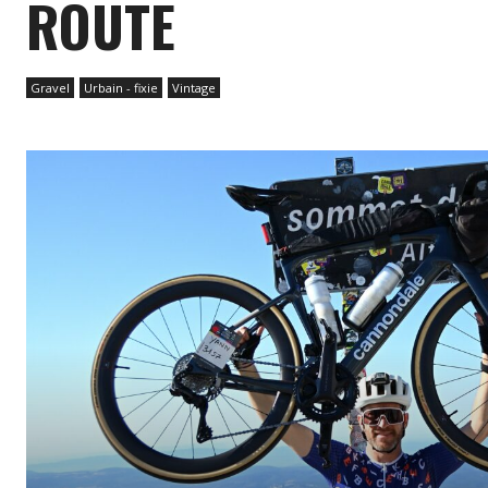
ROUTE
Gravel
Urbain - fixie
Vintage