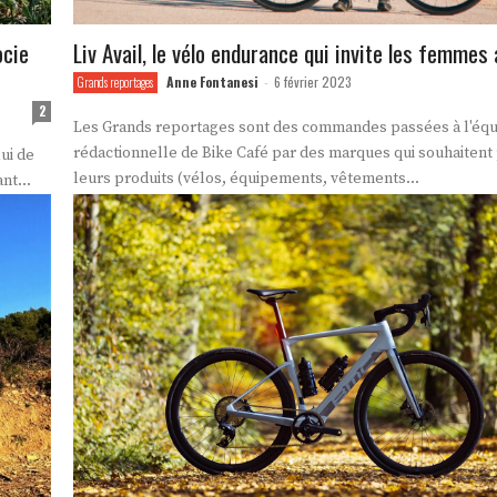
ocie
Liv Avail, le vélo endurance qui invite les femmes
Anne Fontanesi
6 février 2023
Grands reportages
-
2
Les Grands reportages sont des commandes passées à l'éq
rédactionnelle de Bike Café par des marques qui souhaitent
lui de
leurs produits (vélos, équipements, vêtements...
nt...