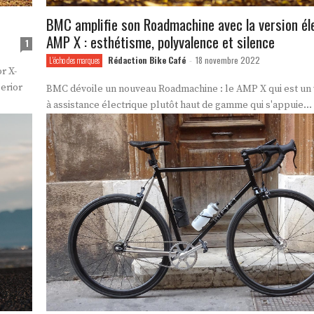
BMC amplifie son Roadmachine avec la version él
AMP X : esthétisme, polyvalence et silence
1
Rédaction Bike Café
18 novembre 2022
L'écho des marques
-
r X-
erior
BMC dévoile un nouveau Roadmachine : le AMP X qui est un 
à assistance électrique plutôt haut de gamme qui s'appuie...