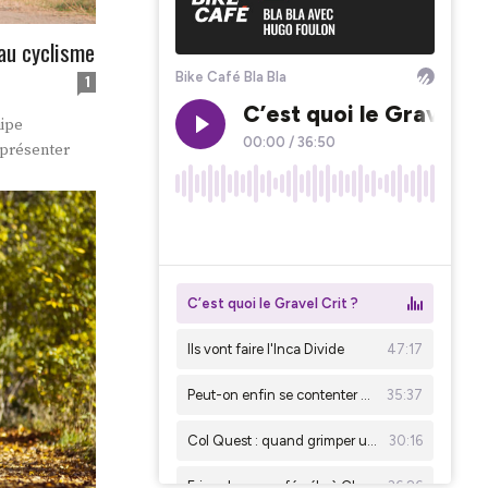
 au cyclisme
1
uipe
 présenter