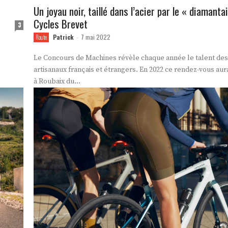
Un joyau noir, taillé dans l’acier par le « diamanta
Cycles Brevet
3
Patrick
7 mai 2022
Route
-
Le Concours de Machines révèle chaque année le talent des
artisanaux français et étrangers. En 2022 ce rendez-vous aura
à Roubaix du...