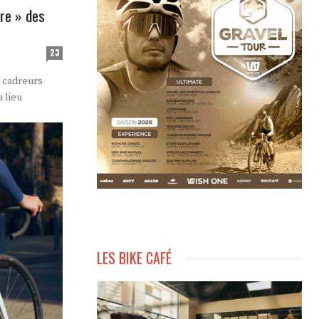
ire » des
23
 cadreurs
 lieu
LES BIKE CAFÉ