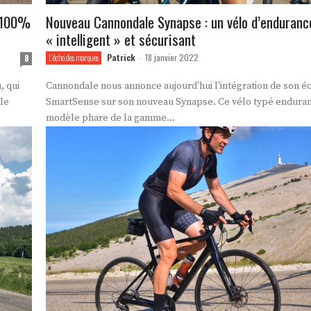
d 100%
Nouveau Cannondale Synapse : un vélo d’enduranc
« intelligent » et sécurisant
Patrick
18 janvier 2022
8
L'écho des marques
-
, qui
Cannondale nous annonce aujourd'hui l'intégration de son 
le
SmartSense sur son nouveau Synapse. Ce vélo typé enduran
modèle phare de la gamme...