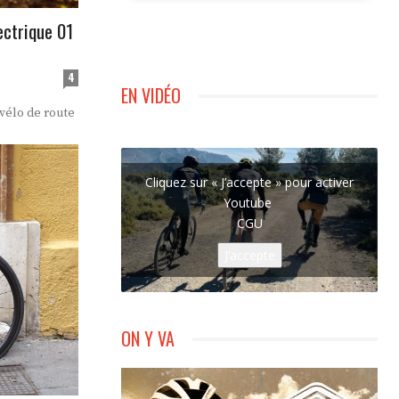
ectrique 01
4
EN VIDÉO
vélo de route
Cliquez sur « J’accepte » pour activer
Youtube
CGU
J’accepte
ON Y VA