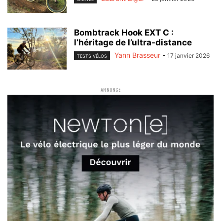
Bombtrack Hook EXT C :
l’héritage de l’ultra-distance
Yann Brasseur
-
17 janvier 2026
TESTS VÉLOS
ANNONCE