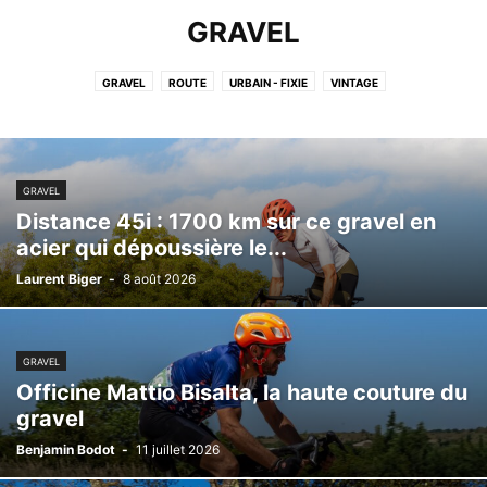
GRAVEL
GRAVEL
ROUTE
URBAIN - FIXIE
VINTAGE
GRAVEL
Distance 45i : 1700 km sur ce gravel en
acier qui dépoussière le...
Laurent Biger
-
8 août 2026
GRAVEL
Officine Mattio Bisalta, la haute couture du
gravel
Benjamin Bodot
-
11 juillet 2026