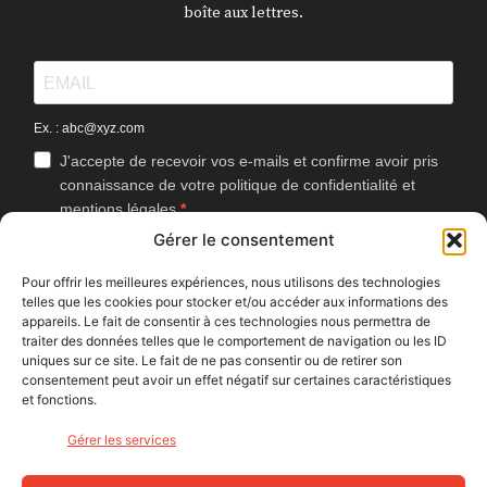
boîte aux lettres.
Ex. : abc@xyz.com
J'accepte de recevoir vos e-mails et confirme avoir pris
connaissance de votre politique de confidentialité et
mentions légales.
Gérer le consentement
Vous pouvez vous désinscrire à tout moment en cliquant sur le lien
présent dans nos emails.
Pour offrir les meilleures expériences, nous utilisons des technologies
telles que les cookies pour stocker et/ou accéder aux informations des
J'accepte que Bike Café mesure l'ouverture des
appareils. Le fait de consentir à ces technologies nous permettra de
newsletters afin d'améliorer les contenus proposés.
traiter des données telles que le comportement de navigation ou les ID
uniques sur ce site. Le fait de ne pas consentir ou de retirer son
consentement peut avoir un effet négatif sur certaines caractéristiques
et fonctions.
S'INSCRIRE
Gérer les services