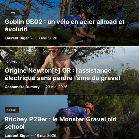
GRAVEL
Goblin GB02 : un vélo en acier allroad et
évolutif
Laurent Biger
-
30 mai 2026
GRAVEL
Origine Newton[e] GR : l’assistance
électrique sans perdre l’âme du gravel
Cassandra Dumery
-
23 mai 2026
GRAVEL
Ritchey P29er : le Monster Gravel old
school
Laurent Biger
-
16 mai 2026