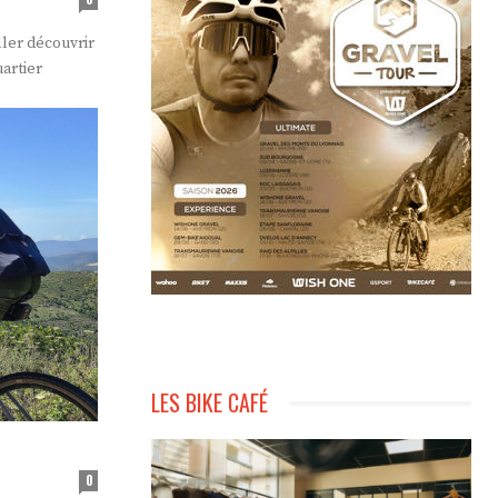
ller découvrir
uartier
LES BIKE CAFÉ
0