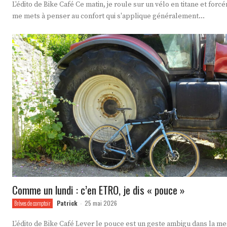
L'édito de Bike Café Ce matin, je roule sur un vélo en titane et forcément je
me mets à penser au confort qui s'applique généralement...
Comme un lundi : c’en ETRO, je dis « pouce »
Patrick
25 mai 2026
Brèves de comptoir
-
L'édito de Bike Café Lever le pouce est un geste ambigu dans la mesure