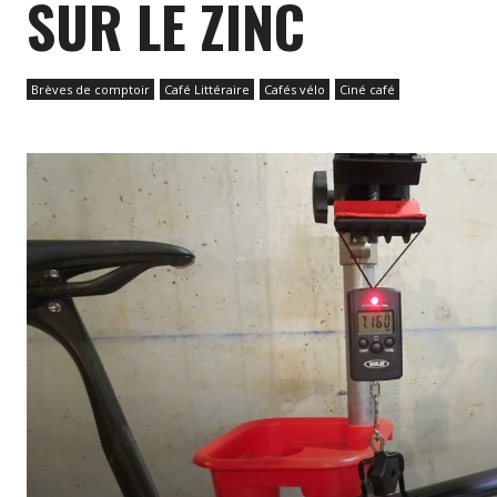
SUR LE ZINC
Brèves de comptoir
Café Littéraire
Cafés vélo
Ciné café