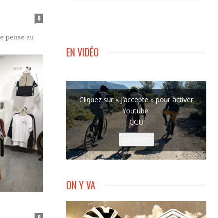
8
EN VIDÉO
Cliquez sur « J’accepte » pour activer
Youtube
CGU
J’accepte
ON Y VA
0