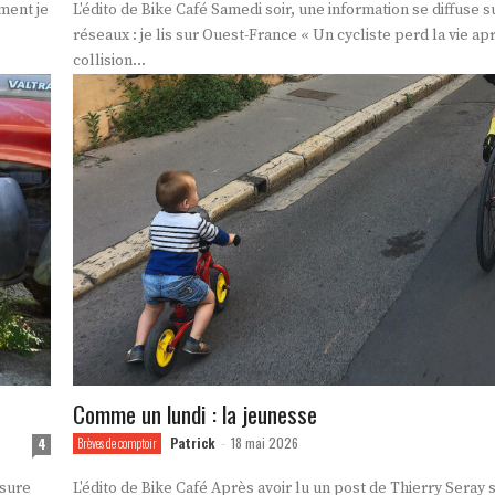
L'édito de Bike Café Samedi soir, une information se diffuse sur les
réseaux : je lis sur Ouest-France « Un cycliste perd la vie ap
collision...
Comme un lundi : la jeunesse
Patrick
18 mai 2026
4
Brèves de comptoir
-
L'édito de Bike Café Après avoir lu un post de Thierry Seray sur le réseau