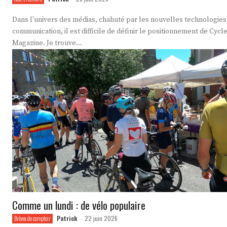
Dans l'univers des médias, chahuté par les nouvelles technologies
communication, il est difficile de définir le positionnement de Cycle
Magazine. Je trouve...
Comme un lundi : de vélo populaire
Patrick
22 juin 2026
Brèves de comptoir
-