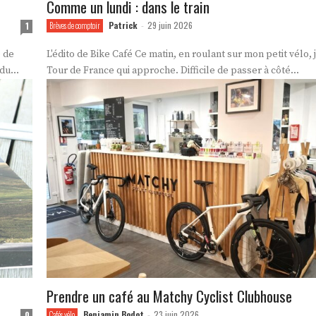
Comme un lundi : dans le train
Patrick
29 juin 2026
1
Brèves de comptoir
-
L'édito de Bike Café Ce matin, en roulant sur mon petit vélo, je pense au
du...
Tour de France qui approche. Difficile de passer à côté...
Prendre un café au Matchy Cyclist Clubhouse
Benjamin Bodot
23 juin 2026
0
Cafés vélo
-