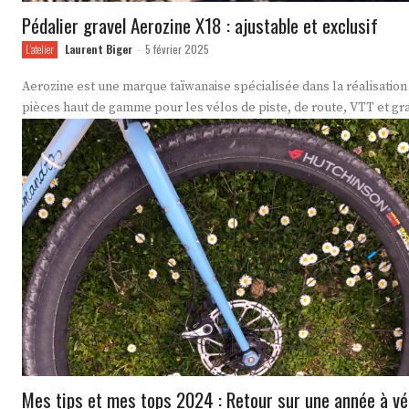
Pédalier gravel Aerozine X18 : ajustable et exclusif
Laurent Biger
5 février 2025
L'atelier
-
Aerozine est une marque taïwanaise spécialisée dans la réalisation
pièces haut de gamme pour les vélos de piste, de route, VTT et gra
Mes tips et mes tops 2024 : Retour sur une année à vé