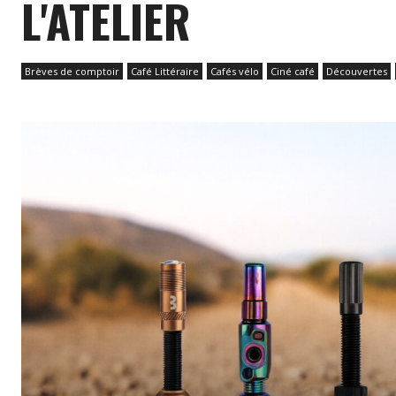
L'ATELIER
Brèves de comptoir
Café Littéraire
Cafés vélo
Ciné café
Découvertes