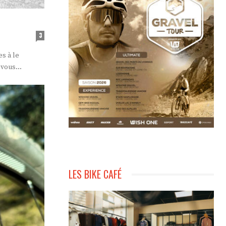
3
s à le
 vous...
LES BIKE CAFÉ