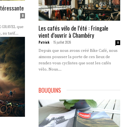
ntéressante
0
Les cafés vélo de l’été : Fringale
EE GRAVEL que
vient d’ouvrir à Chambéry
au tarif...
Patrick
15 juillet 2026
-
0
Depuis que nous avons créé Bike Café, nous
aimons pousser la porte de ces lieux de
rendez-vous cyclistes que sont les cafés
vélo. Nous...
BOUQUINS