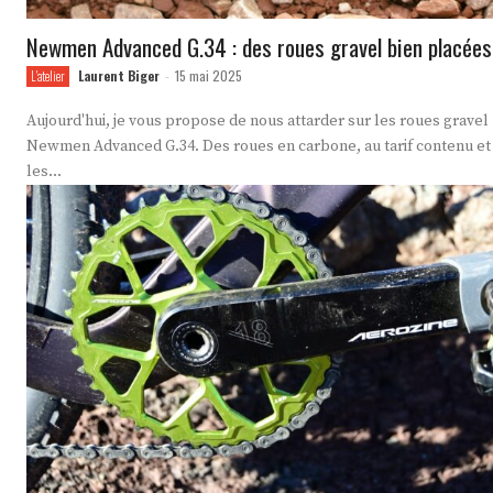
Newmen Advanced G.34 : des roues gravel bien placées
Laurent Biger
15 mai 2025
L'atelier
-
Aujourd'hui, je vous propose de nous attarder sur les roues gravel
Newmen Advanced G.34. Des roues en carbone, au tarif contenu et
les...