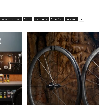
cho des marques
Matos
Non classé
Nos vélos
Parcours