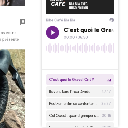
0
ons entre
us présente