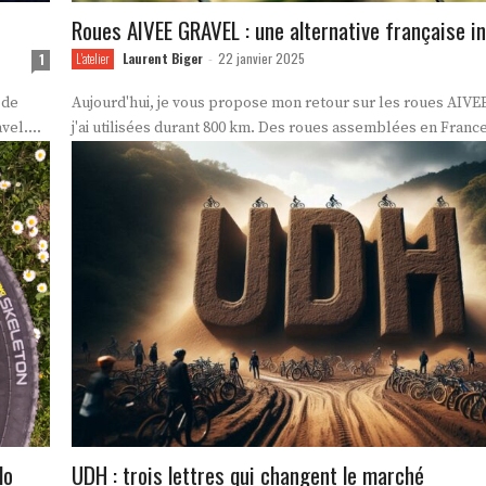
Roues AIVEE GRAVEL : une alternative française i
Laurent Biger
22 janvier 2025
1
L'atelier
-
 de
Aujourd'hui, je vous propose mon retour sur les roues AIV
vel....
j'ai utilisées durant 800 km. Des roues assemblées en France, 
lo
UDH : trois lettres qui changent le marché