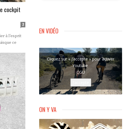
e cockpit
2
EN VIDÉO
r à l'esprit
uisque ce
Cliquez sur « J’accepte » pour activer
Youtube
CGU
J’accepte
ON Y VA