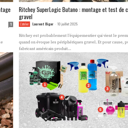
ntage
Ritchey SuperLogic Butano : montage et test de c
gravel
Laurent Biger
10 juillet 2025
1
L'atelier
-
Ritchey est probablement l'équipementier qui vient le premie
le
quand on évoque les périphériques gravel. Et pour cause, p
fabricant américain produit...