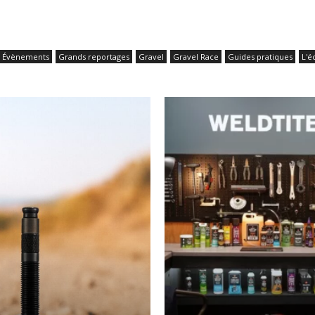
Évènements
Grands reportages
Gravel
Gravel Race
Guides pratiques
L'é