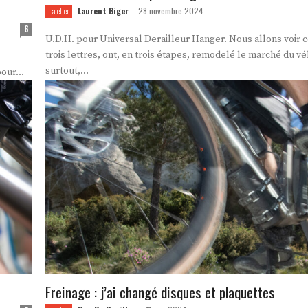
Laurent Biger
28 novembre 2024
L'atelier
-
6
U.D.H. pour Universal Derailleur Hanger. Nous allons voir
trois lettres, ont, en trois étapes, remodelé le marché du vé
surtout,...
our...
Freinage : j’ai changé disques et plaquettes