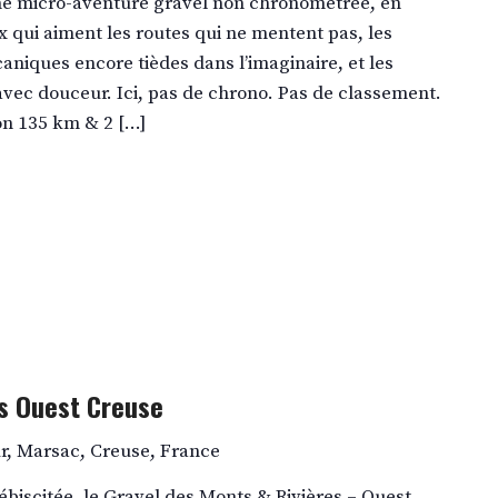
une micro-aventure gravel non chronométrée, en
x qui aiment les routes qui ne mentent pas, les
caniques encore tièdes dans l’imaginaire, et les
ec douceur. Ici, pas de chrono. Pas de classement.
on 135 km & 2 […]
es Ouest Creuse
r, Marsac, Creuse, France
ébiscitée, le Gravel des Monts & Rivières – Ouest