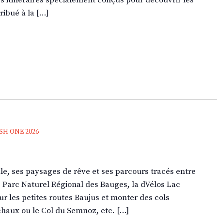
s itinéraires spécialement conçus pour découvrir les
ribué à la […]
SH ONE 2026
le, ses paysages de rêve et ses parcours tracés entre
e Parc Naturel Régional des Bauges, la dVélos Lac
r les petites routes Baujus et monter des cols
haux ou le Col du Semnoz, etc. […]