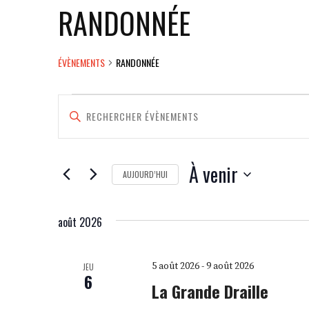
RANDONNÉE
ÉVÈNEMENTS
RANDONNÉE
ÉVÈNEMENTS
RECHERCHE
SAISIR
MOT-
ET
CLÉ.
RECHERCHER
NAVIGATION
ÉVÈNEMENTS
À venir
AUJOURD’HUI
DE
PAR
SÉLECTIONNEZ
MOT-
VUES
UNE
CLÉ.
août 2026
DATE.
ÉVÈNEMENTS
5 août 2026
-
9 août 2026
JEU
6
La Grande Draille