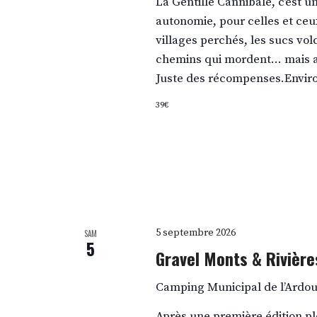
La Gentille Cannibale, c’est 
autonomie, pour celles et ceu
villages perchés, les sucs vol
chemins qui mordent… mais av
Juste des récompenses.Envir
39€
5 septembre 2026
SAM
5
Gravel Monts & Rivièr
Camping Municipal de l’Ardou
Après une première édition pl