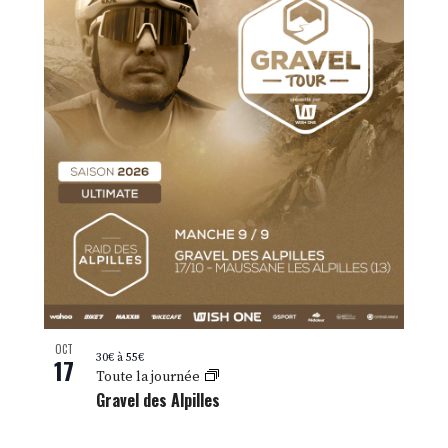
OCT
30€ à 55€
17
Toute la journée
Gravel des Alpilles