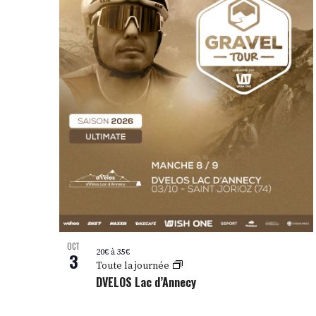
OCT
20€ à 35€
3
Toute la journée
DVELOS Lac d’Annecy