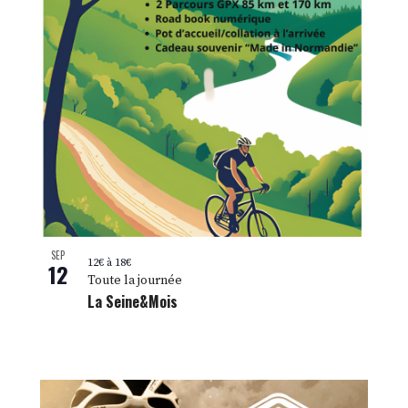
SEP
12€ à 18€
12
Toute la journée
La Seine&Mois