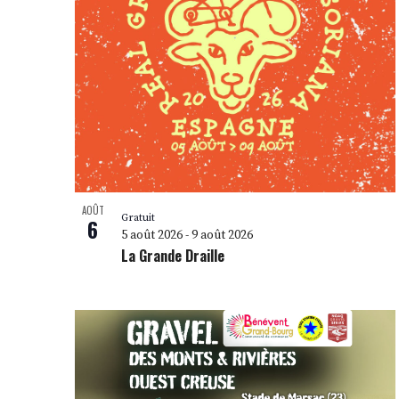
Photo
View
AOÛT
Gratuit
6
5 août 2026
-
9 août 2026
La Grande Draille