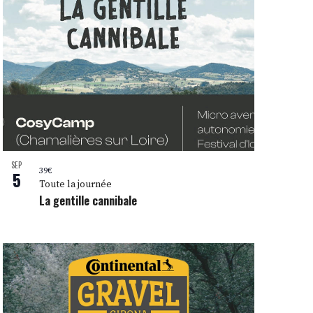
SEP
39€
5
Toute la journée
La gentille cannibale