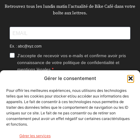
Retrouvez tous les lundis matin l'actualité de Bike Café dans votre
boîte aux lettres.
Ex. : abc@xyz.com
J'accepte de recevoir vos e-mails et confirme avoir pris
connaissance de votre politique de confidentialité et
mentions légales.
Gérer le consentement
Vous pouvez vous désinscrire à tout moment en cliquant sur le lien
présent dans nos emails.
Pour offrir les meilleures expériences, nous utilisons des technologies
telles que les cookies pour stocker et/ou accéder aux informations des
J'accepte que Bike Café mesure l'ouverture des
appareils. Le fait de consentir à ces technologies nous permettra de
newsletters afin d'améliorer les contenus proposés.
traiter des données telles que le comportement de navigation ou les ID
uniques sur ce site. Le fait de ne pas consentir ou de retirer son
consentement peut avoir un effet négatif sur certaines caractéristiques
et fonctions.
S'INSCRIRE
Gérer les services