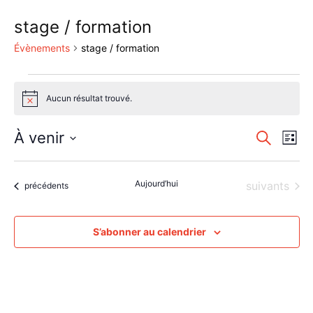
stage / formation
Évènements
stage / formation
Évènements
Aucun résultat trouvé.
Notice
Reche
Nav
À venir
Recherche
Liste
de
Sélectionnez
et
une
vu
naviga
Aujourd’hui
Évènements
suivants
date.
Évènements
précédents
Év
de
vues
S’abonner au calendrier
Évène