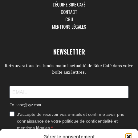
L’ÉQUIPE BIKE CAFÉ
CONTACT
CGU
MENTIONS LÉGALES
NEWSLETTER
Retrouvez tous les lundis matin l'actualité de Bike Café dans votre
boîte aux lettres.
Ex. : abc@xyz.com
J'accepte de recevoir vos e-mails et confirme avoir pris
connaissance de votre politique de confidentialité et
mentions légales.
Gérer le consentement
Vous pouvez vous désinscrire à tout moment en cliquant sur le lien