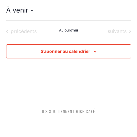
À venir
Sélectionnez
une
Évènements
Aujourd’hui
Évènements
précédents
suivants
date.
S’abonner au calendrier