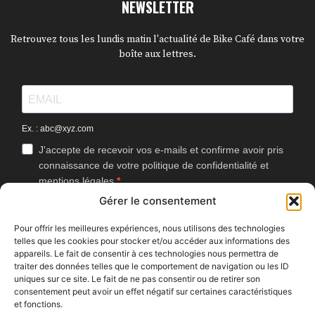
NEWSLETTER
Retrouvez tous les lundis matin l'actualité de Bike Café dans votre
boîte aux lettres.
Ex. : abc@xyz.com
J'accepte de recevoir vos e-mails et confirme avoir pris
connaissance de votre politique de confidentialité et
mentions légales.
Gérer le consentement
Vous pouvez vous désinscrire à tout moment en cliquant sur le lien
présent dans nos emails.
Pour offrir les meilleures expériences, nous utilisons des technologies
telles que les cookies pour stocker et/ou accéder aux informations des
J'accepte que Bike Café mesure l'ouverture des
appareils. Le fait de consentir à ces technologies nous permettra de
newsletters afin d'améliorer les contenus proposés.
traiter des données telles que le comportement de navigation ou les ID
uniques sur ce site. Le fait de ne pas consentir ou de retirer son
consentement peut avoir un effet négatif sur certaines caractéristiques
et fonctions.
S'INSCRIRE