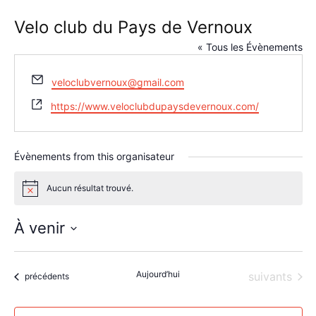
Velo club du Pays de Vernoux
« Tous les Évènements
Email
veloclubvernoux@gmail.com
Site
https://www.veloclubdupaysdevernoux.com/
web
Évènements from this organisateur
Aucun résultat trouvé.
Notice
À venir
Sélectionnez
une
Aujourd’hui
Évènements
suivants
date.
Évènements
précédents