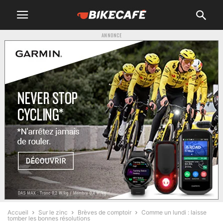
ANNONCE
Accueil
Sur le zinc
Brèves de comptoir
Comme un lundi : laisse
tomber les bonnes résolutions