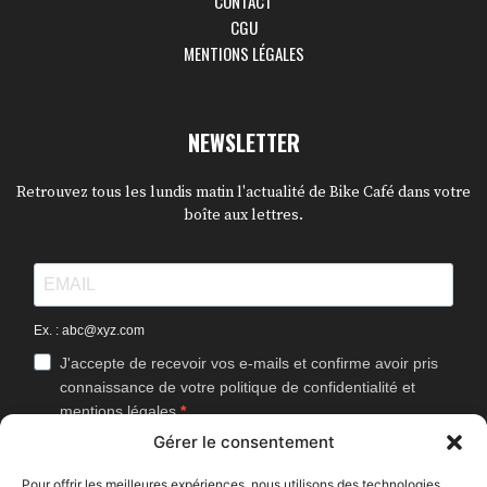
CONTACT
CGU
MENTIONS LÉGALES
NEWSLETTER
Retrouvez tous les lundis matin l'actualité de Bike Café dans votre
boîte aux lettres.
Ex. : abc@xyz.com
J'accepte de recevoir vos e-mails et confirme avoir pris
connaissance de votre politique de confidentialité et
mentions légales.
Gérer le consentement
Vous pouvez vous désinscrire à tout moment en cliquant sur le lien
présent dans nos emails.
Pour offrir les meilleures expériences, nous utilisons des technologies