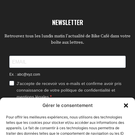
NEWSLETTER
Retrouvez tous les lundis matin l'actualité de Bike Café dans votre
boîte aux lettres.
Ex. : abc@xyz.com
J'accepte de recevoir vos e-mails et confirme avoir pris
connaissance de votre politique de confidentialité et
mentions légales.
Gérer le consentement
Vous pouvez vous désinscrire à tout moment en cliquant sur le lien
présent dans nos emails.
Pour offrir les meilleures expériences, nous utilisons des technologies
telles que les cookies pour stocker et/ou accéder aux informations des
J'accepte que Bike Café mesure l'ouverture des
appareils. Le fait de consentir à ces technologies nous permettra de
newsletters afin d'améliorer les contenus proposés.
traiter des données telles que le comportement de navigation ou les ID