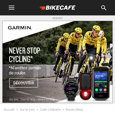
ANNONCE
Accueil
Sur le zinc
Café Littéraire
Roues libres