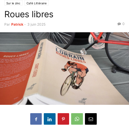
Sur le zinc
Café Littéraire
Roues libres
0
Par
Patrick
-
3 juin 2025