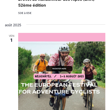
52ème édition
50€ à 65€
août 2025
VEN
1