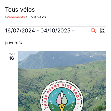
Tous vélos
Évènements
Tous vélos
Évènements
Reche
Nav
16/07/2024
 - 
04/10/2025
Recherche
Liste
de
Sélectionnez
et
une
juillet 2024
vu
naviga
date.
Év
MAR
de
16
vues
Évène