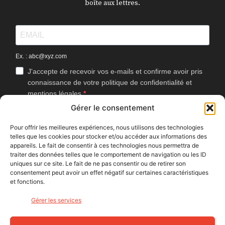
boîte aux lettres.
Ex. : abc@xyz.com
J'accepte de recevoir vos e-mails et confirme avoir pris
connaissance de votre politique de confidentialité et
mentions légales.
Gérer le consentement
Vous pouvez vous désinscrire à tout moment en cliquant sur le lien
présent dans nos emails.
Pour offrir les meilleures expériences, nous utilisons des technologies
telles que les cookies pour stocker et/ou accéder aux informations des
J'accepte que Bike Café mesure l'ouverture des
appareils. Le fait de consentir à ces technologies nous permettra de
newsletters afin d'améliorer les contenus proposés.
traiter des données telles que le comportement de navigation ou les ID
uniques sur ce site. Le fait de ne pas consentir ou de retirer son
consentement peut avoir un effet négatif sur certaines caractéristiques
et fonctions.
S'INSCRIRE
Gérer les services
NOUS SUIVRE