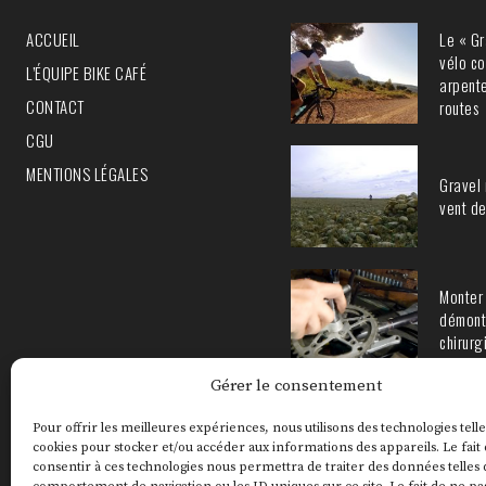
Le « Gr
ACCUEIL
vélo co
L’ÉQUIPE BIKE CAFÉ
arpente
CONTACT
routes
CGU
MENTIONS LÉGALES
Gravel 
vent de
Monter 
démont
chirurg
Gérer le consentement
Pour offrir les meilleures expériences, nous utilisons des technologies telle
cookies pour stocker et/ou accéder aux informations des appareils. Le fait
consentir à ces technologies nous permettra de traiter des données telles 