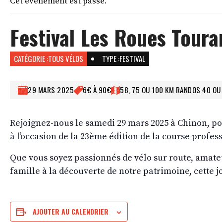
Cet évènement est passé.
Festival Les Roues Toura
CATÉGORIE :
TOUS VÉLOS
TYPE :
FESTIVAL
29 MARS 2025
6€ À 90€
58, 75 OU 100 KM RANDOS 40 OU
Rejoignez-nous le samedi 29 mars 2025 à Chinon, po
à l’occasion de la 23ème édition de la course prof
Que vous soyez passionnés de vélo sur route, amate
famille à la découverte de notre patrimoine, cette j
AJOUTER AU CALENDRIER