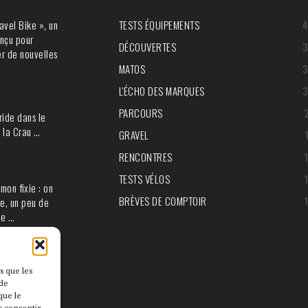
avel Bike », un
TESTS ÉQUIPEMENTS
nçu pour
DÉCOUVERTES
r de nouvelles
MATOS
L'ÉCHO DES MARQUES
PARCOURS
ride dans le
 la Crau …
GRAVEL
RENCONTRES
TESTS VÉLOS
mon fixie : on
BRÈVES DE COMPTOIR
e, un peu de
ie …
s que les
 de
que le