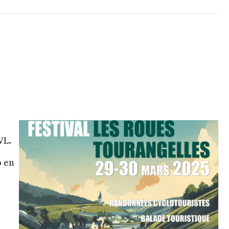
VL.
o en