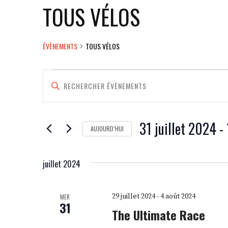
TOUS VÉLOS
ÉVÈNEMENTS
TOUS VÉLOS
ÉVÈNEMENTS
RECHERCHE
SAISIR
MOT-
ET
CLÉ.
RECHERCHER
NAVIGATION
ÉVÈNEMENTS
31 juillet 2024
 - 
AUJOURD’HUI
DE
PAR
SÉLECTIONNEZ
MOT-
VUES
UNE
CLÉ.
juillet 2024
DATE.
ÉVÈNEMENTS
29 juillet 2024
-
4 août 2024
MER
31
The Ultimate Race