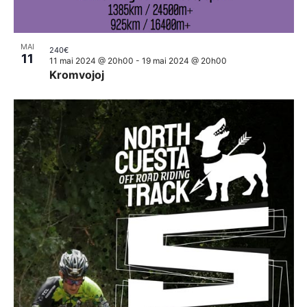
MAI
240€
11
11 mai 2024 @ 20h00
-
19 mai 2024 @ 20h00
Kromvojoj