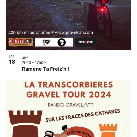
MAI
45€
18
7h00
-
17h00
Ramène Ta Freiz’h !