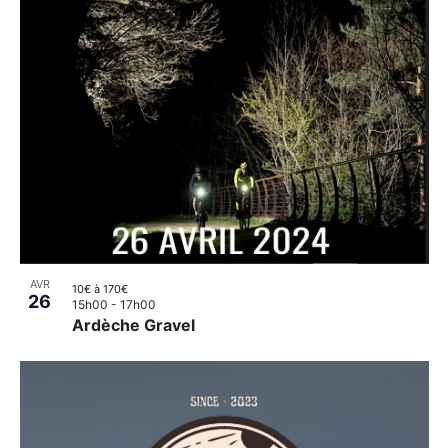
AVR
10€ à 170€
26
15h00
-
17h00
Ardèche Gravel