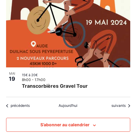
MAI
15€ à 20€
19
8h00
-
17h00
Transcorbières Gravel Tour
Évènements
Évènements
précédents
Aujourd’hui
suivants
S’abonner au calendrier