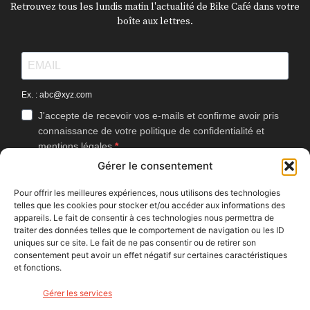
Retrouvez tous les lundis matin l'actualité de Bike Café dans votre
boîte aux lettres.
Ex. : abc@xyz.com
J'accepte de recevoir vos e-mails et confirme avoir pris
connaissance de votre politique de confidentialité et
mentions légales.
Gérer le consentement
Vous pouvez vous désinscrire à tout moment en cliquant sur le lien
présent dans nos emails.
Pour offrir les meilleures expériences, nous utilisons des technologies
telles que les cookies pour stocker et/ou accéder aux informations des
J'accepte que Bike Café mesure l'ouverture des
appareils. Le fait de consentir à ces technologies nous permettra de
newsletters afin d'améliorer les contenus proposés.
traiter des données telles que le comportement de navigation ou les ID
uniques sur ce site. Le fait de ne pas consentir ou de retirer son
consentement peut avoir un effet négatif sur certaines caractéristiques
et fonctions.
S'INSCRIRE
Gérer les services