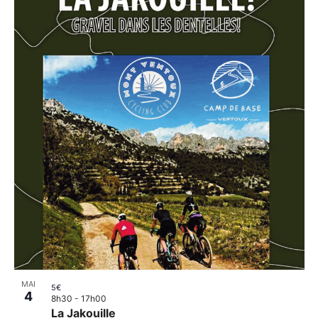
MAI
5€
4
8h30
-
17h00
La Jakouille