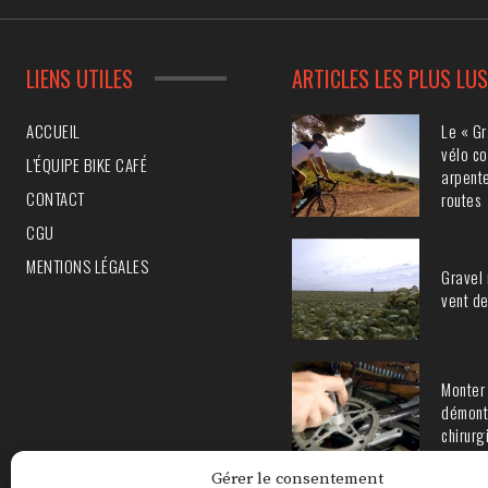
LIENS UTILES
ARTICLES LES PLUS LU
Le « Gr
ACCUEIL
vélo co
L’ÉQUIPE BIKE CAFÉ
arpente
CONTACT
routes
CGU
MENTIONS LÉGALES
Gravel 
vent de
Monter 
démont
chirurg
Gérer le consentement