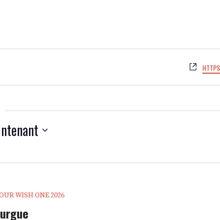
SITE
HTTPS
WEB
ntenant
OUR WISH ONE 2026
ourgue