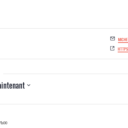
EMAIL
MICHE
SITE
HTTPS
WEB
intenant
7h00