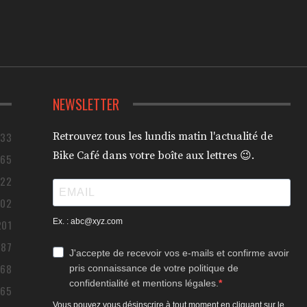
NEWSLETTER
433
Retrouvez tous les lundis matin l'actualité de
Bike Café dans votre boîte aux lettres 😉.
365
322
302
Ex. : abc@xyz.com
201
187
J'accepte de recevoir vos e-mails et confirme avoir
168
pris connaissance de votre politique de
confidentialité et mentions légales.
165
Vous pouvez vous désinscrire à tout moment en cliquant sur le