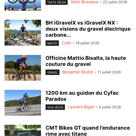
Yann Brasseur
-
23 juillet 2026
TESTS VÉLOS
BH iGravelX vs iGravelX NX :
deux visions du gravel électrique
carbone...
Colin
-
18 juillet 2026
MATOS
Officine Mattio Bisalta, la haute
couture du gravel
Benjamin Bodot
-
11 juillet 2026
GRAVEL
1200 km au guidon du Cyfac
Paradox
Laurent Biger
-
4 juillet 2026
NOS VÉLOS
CMT Bikes GT quand l’endurance
rime avec titane