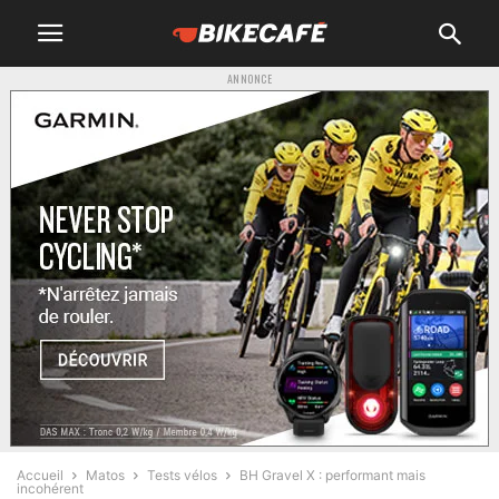
ANNONCE
Accueil
Matos
Tests vélos
BH Gravel X : performant mais
incohérent