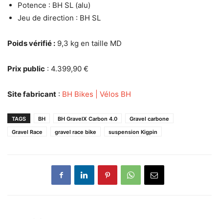
Potence : BH SL (alu)
Jeu de direction : BH SL
Poids vérifié :
9,3 kg en taille MD
Prix public
: 4.399,90 €
Site fabricant
:
BH Bikes | Vélos BH
TAGS
BH
BH GravelX Carbon 4.0
Gravel carbone
Gravel Race
gravel race bike
suspension Kigpin