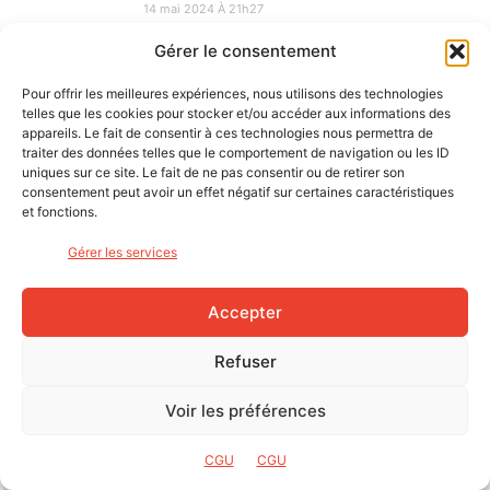
14 mai 2024 À 21h27
Bonjour Pedro, je fais 1m79 et 84cm en
Gérer le consentement
entrejambes. Globalement, oui cela convenait
sur ce taille M… A bientôt.
Pour offrir les meilleures expériences, nous utilisons des technologies
telles que les cookies pour stocker et/ou accéder aux informations des
Répondre
appareils. Le fait de consentir à ces technologies nous permettra de
traiter des données telles que le comportement de navigation ou les ID
uniques sur ce site. Le fait de ne pas consentir ou de retirer son
LAISSER UN COMMENTAIRE
consentement peut avoir un effet négatif sur certaines caractéristiques
et fonctions.
Gérer les services
Accepter
Refuser
Voir les préférences
CGU
CGU