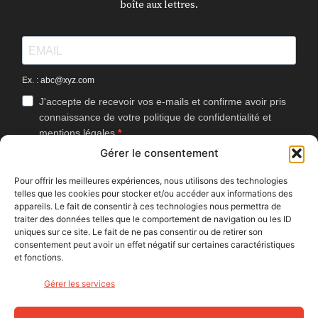
boîte aux lettres.
Ex. : abc@xyz.com
J'accepte de recevoir vos e-mails et confirme avoir pris
connaissance de votre politique de confidentialité et
mentions légales.
Gérer le consentement
Vous pouvez vous désinscrire à tout moment en cliquant sur le lien
présent dans nos emails.
Pour offrir les meilleures expériences, nous utilisons des technologies
telles que les cookies pour stocker et/ou accéder aux informations des
J'accepte que Bike Café mesure l'ouverture des
appareils. Le fait de consentir à ces technologies nous permettra de
newsletters afin d'améliorer les contenus proposés.
traiter des données telles que le comportement de navigation ou les ID
uniques sur ce site. Le fait de ne pas consentir ou de retirer son
consentement peut avoir un effet négatif sur certaines caractéristiques
et fonctions.
S'INSCRIRE
Gérer les services
NOUS SUIVRE