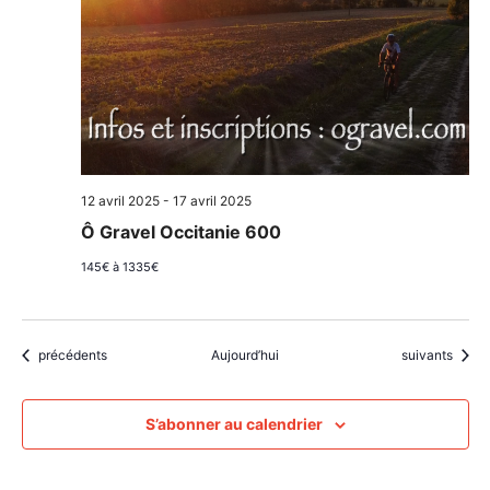
12 avril 2025
-
17 avril 2025
Ô Gravel Occitanie 600
145€ à 1335€
Évènements
Évènements
précédents
Aujourd’hui
suivants
S’abonner au calendrier