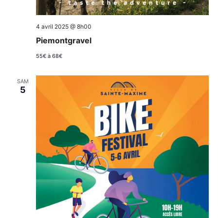
4 avril 2025 @ 8h00
Piemontgravel
55€ à 68€
SAM
5