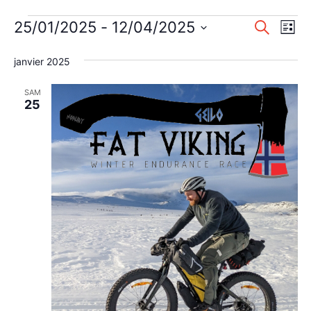
Évènements
Reche
Nav
25/01/2025
 - 
12/04/2025
Recherche
Liste
de
Sélectionnez
et
une
janvier 2025
vu
naviga
date.
Év
SAM
de
25
vues
Évène