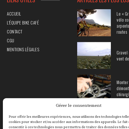
Le « Gr
ACCUEIL
vélo co
L’ÉQUIPE BIKE CAFÉ
arpente
CONTACT
routes
CGU
MENTIONS LÉGALES
Gravel 
vent de
Monter 
démont
chirurg
Gérer le consentement
Pour offrir les meilleures expériences, nous utilisons des technologies telle
cookies pour stocker et/ou accéder aux informations des appareils. Le fait
consentir à ces technologies nous permettra de traiter des données telles 