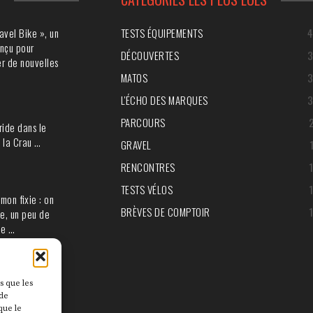
avel Bike », un
TESTS ÉQUIPEMENTS
nçu pour
DÉCOUVERTES
r de nouvelles
MATOS
L'ÉCHO DES MARQUES
PARCOURS
ride dans le
 la Crau …
GRAVEL
RENCONTRES
TESTS VÉLOS
mon fixie : on
BRÈVES DE COMPTOIR
e, un peu de
ie …
s que les
 de
que le