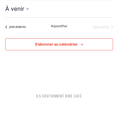
À venir
Sélectionnez
une
Aujourd’hui
Évènements
suivants
date.
Évènements
précédents
S’abonner au calendrier