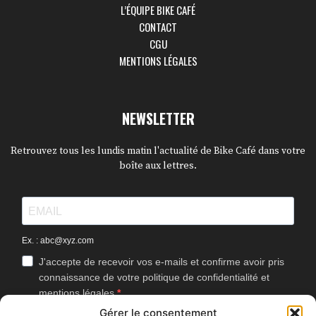
L’ÉQUIPE BIKE CAFÉ
CONTACT
CGU
MENTIONS LÉGALES
NEWSLETTER
Retrouvez tous les lundis matin l'actualité de Bike Café dans votre
boîte aux lettres.
Ex. : abc@xyz.com
J'accepte de recevoir vos e-mails et confirme avoir pris
connaissance de votre politique de confidentialité et
mentions légales.
Gérer le consentement
Vous pouvez vous désinscrire à tout moment en cliquant sur le lien