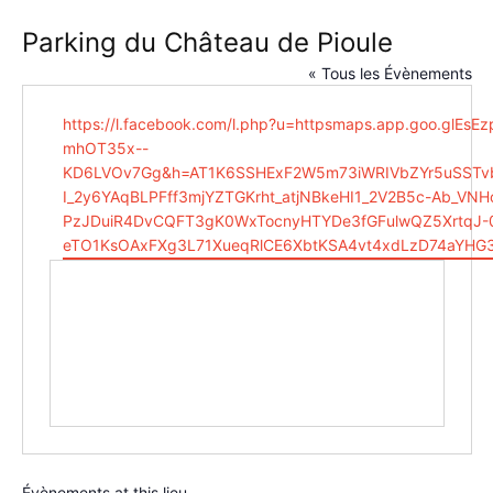
Parking du Château de Pioule
« Tous les Évènements
Site
https://l.facebook.com/l.php?u=httpsmaps.app.goo.g
web
mhOT35x--
KD6LVOv7Gg&h=AT1K6SSHExF2W5m73iWRIVbZYr5uSSTvb
I_2y6YAqBLPFff3mjYZTGKrht_atjNBkeHI1_2V2B5c-Ab_VN
PzJDuiR4DvCQFT3gK0WxTocnyHTYDe3fGFulwQZ5XrtqJ
eTO1KsOAxFXg3L71XueqRlCE6XbtKSA4vt4xdLzD74aYHG
Évènements at this lieu