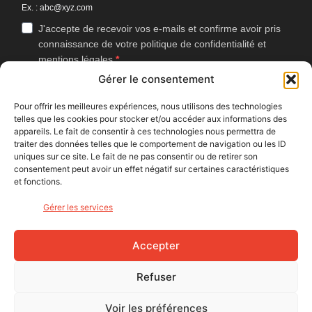
Ex. : abc@xyz.com
J'accepte de recevoir vos e-mails et confirme avoir pris
connaissance de votre politique de confidentialité et
mentions légales.
Gérer le consentement
Vous pouvez vous désinscrire à tout moment en cliquant sur le lien
présent dans nos emails.
Pour offrir les meilleures expériences, nous utilisons des technologies
telles que les cookies pour stocker et/ou accéder aux informations des
J'accepte que Bike Café mesure l'ouverture des
appareils. Le fait de consentir à ces technologies nous permettra de
newsletters afin d'améliorer les contenus proposés.
traiter des données telles que le comportement de navigation ou les ID
uniques sur ce site. Le fait de ne pas consentir ou de retirer son
consentement peut avoir un effet négatif sur certaines caractéristiques
et fonctions.
S'INSCRIRE
Gérer les services
NOUS SUIVRE
Accepter
Refuser
Voir les préférences