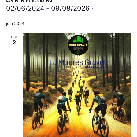
02/06/2024
 - 
09/08/2026
Sélectionnez
une
juin 2024
date.
DIM
2