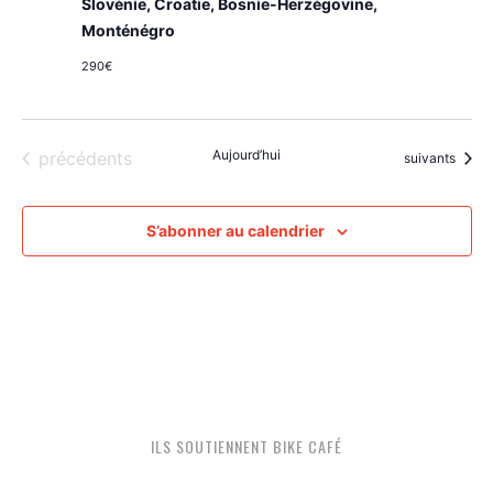
Slovénie, Croatie, Bosnie-Herzégovine,
Monténégro
290€
Évènements
Aujourd’hui
précédents
Évènements
suivants
S’abonner au calendrier