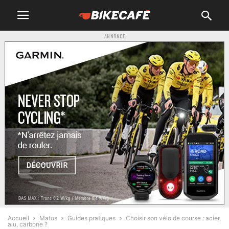
ANNONCE
Accueil
Matos
Guides pratiques
Choisir son vélo de course : acier,
alu, carbone ?