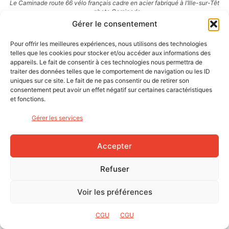
Le Caminade route 66 vélo français cadre en acier fabriqué à l’Ille-sur-Têt
– photo Caminade
Gérer le consentement
Malheureusement, l’acier a tendance à rouiller et pèse plus
Pour offrir les meilleures expériences, nous utilisons des technologies
lourd que les autres matériaux.
telles que les cookies pour stocker et/ou accéder aux informations des
appareils. Le fait de consentir à ces technologies nous permettra de
traiter des données telles que le comportement de navigation ou les ID
Pour palier à cela on utilise plutôt des tubes « Butted » qui
uniques sur ce site. Le fait de ne pas consentir ou de retirer son
sont des tubes de différentes épaisseurs. On
consentement peut avoir un effet négatif sur certaines caractéristiques
et fonctions.
augmente ainsi la rigidité en épaississant les extrémités et
on baisse le poids en ayant une épaisseur plus fine au
Gérer les services
centre. Mais ce procédé est beaucoup plus long en
fabrication et aussi plus cher.
Accepter
Les tubes sont reliés entre eux par des soudures plus ou
Refuser
moins délicates selon la qualité du cadre.
Voir les préférences
On peut aussi affirmer que la qualité des alliages d’acier
CGU
CGU
est très variable :