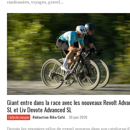
randonnées, voyages, gravel...
Giant entre dans la race avec les nouveaux Revolt Adv
SL et Liv Devote Advanced SL
Rédaction Bike Café
30 juin 2026
L'écho des marques
-
Depuis les premiers vélos de gravel apparus dans son catalogue il 