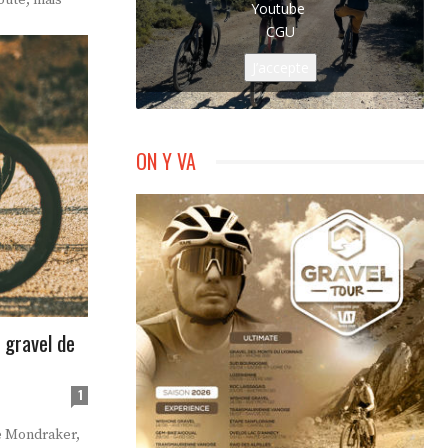
oute, mais
Youtube
CGU
J’accepte
ON Y VA
 gravel de
1
de Mondraker,