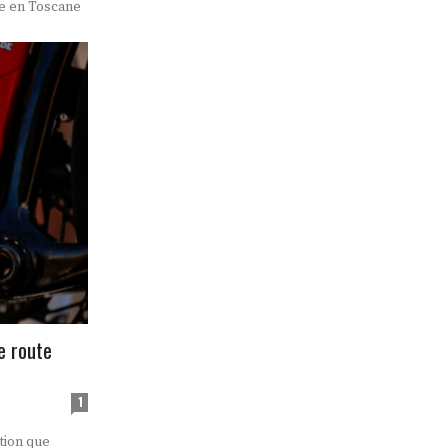
ée en Toscane
e route
1
tion que