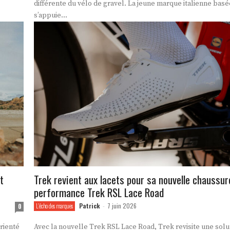
différente du vélo de gravel. La jeune marque italienne bas
s’appuie...
t
Trek revient aux lacets pour sa nouvelle chaussur
performance Trek RSL Lace Road
Patrick
7 juin 2026
0
L'écho des marques
-
orienté
Avec la nouvelle Trek RSL Lace Road, Trek revisite une solu