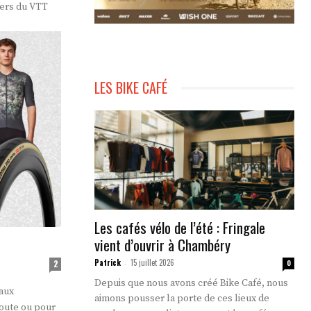
vers du VTT
LES BIKE CAFÉ
Les cafés vélo de l’été : Fringale
vient d’ouvrir à Chambéry
Patrick
15 juillet 2026
-
0
2
Depuis que nous avons créé Bike Café, nous
eaux
aimons pousser la porte de ces lieux de
route ou pour