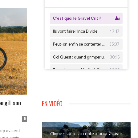
largit son
EN VIDÉO
0
up avaient
Cliquez sur « J’accepte » pour activer