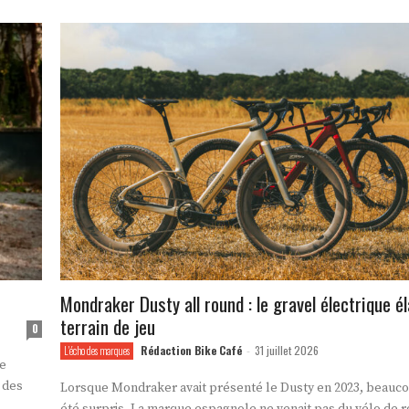
Mondraker Dusty all round : le gravel électrique é
terrain de jeu
0
Rédaction Bike Café
31 juillet 2026
L'écho des marques
-
ne
 des
Lorsque Mondraker avait présenté le Dusty en 2023, beauco