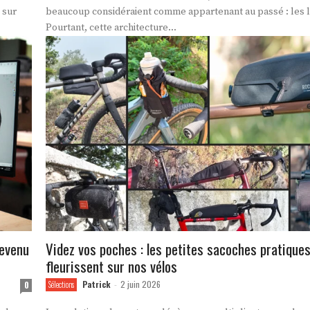
 sur
beaucoup considéraient comme appartenant au passé : les l
Pourtant, cette architecture...
devenu
Videz vos poches : les petites sacoches pratique
fleurissent sur nos vélos
Patrick
2 juin 2026
0
Sélections
-