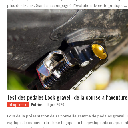
plus de dix ans, Giant a accompagné l'évolution de cette pratique...
Test des pédales Look gravel : de la course à l’aventure
Patrick
13 juin 2026
Tests équipements
-
Lors de la présentation de sa nouvelle gamme de pédales gravel,
expliquait vouloir sortir d’une logique où les pratiquants adaptaien