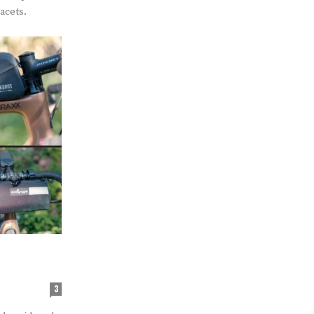
acets.
s
3