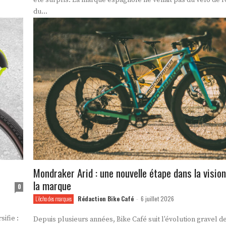
été surpris. La marque espagnole ne venait pas du vélo de r
du...
Mondraker Arid : une nouvelle étape dans la vision
la marque
0
Rédaction Bike Café
6 juillet 2026
L'écho des marques
-
ifie :
Depuis plusieurs années, Bike Café suit l'évolution gravel 