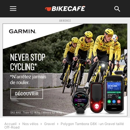
ANNONCE
Accueil
Nos vélos
Gravel
Polygon Tambora G8X : un Gravel taillé
Off-Road