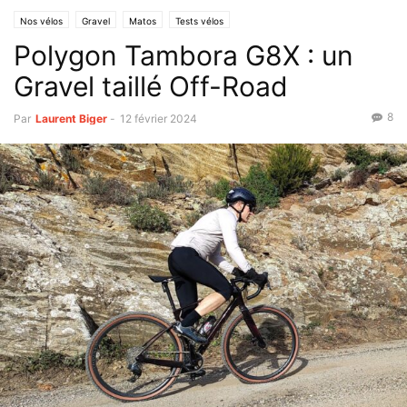
Nos vélos
Gravel
Matos
Tests vélos
Polygon Tambora G8X : un
Gravel taillé Off-Road
8
Par
Laurent Biger
-
12 février 2024