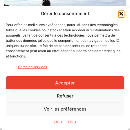
Gérer le consentement
Pour offrir les meilleures expériences, nous utilisons des technologies
telles que les cookies pour stocker et/ou accéder aux informations des
appareils. Le fait de consentir à ces technologies nous permettra de
traiter des données telles que le comportement de navigation ou les ID
uniques sur ce site. Le fait de ne pas consentir ou de retirer son
consentement peut avoir un effet négatif sur certaines caractéristiques
et fonctions.
Gérer les services
Accepter
Le confort dans la position et dans la filtration (photo Denis Cauvin)
Refuser
En deuxième lieu, mon premier ride laisse apparaitre une
Voir les préférences
bonne filtration globale du kit cadre. Que ce soit derrière
ou devant, le triangle arrière filtre bien les irrégularités et
CGU
CGU
le train avant se montre lui aussi assez tolérant.
Cette