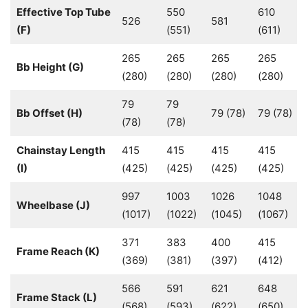
Effective Top Tube
550
610
526
581
(F)
(551)
(611)
265
265
265
265
Bb Height (G)
(280)
(280)
(280)
(280)
79
79
Bb Offset (H)
79 (78)
79 (78)
(78)
(78)
Chainstay Length
415
415
415
415
(I)
(425)
(425)
(425)
(425)
997
1003
1026
1048
Wheelbase (J)
(1017)
(1022)
(1045)
(1067)
371
383
400
415
Frame Reach (K)
(369)
(381)
(397)
(412)
566
591
621
648
Frame Stack (L)
(568)
(593)
(622)
(650)