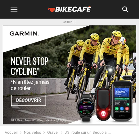
ANNONCE
Accueil
Nos vélos
Gravel
J’ai roulé sur un Sequoia …