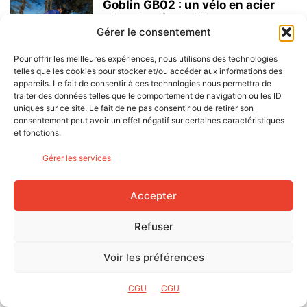
Goblin GB02 : un vélo en acier
allroad et évolutif
Gérer le consentement
Laurent Biger
-
30 mai 2026
GRAVEL
Pour offrir les meilleures expériences, nous utilisons des technologies
telles que les cookies pour stocker et/ou accéder aux informations des
Origine Newton[e] GR :
appareils. Le fait de consentir à ces technologies nous permettra de
l’assistance électrique sans
traiter des données telles que le comportement de navigation ou les ID
uniques sur ce site. Le fait de ne pas consentir ou de retirer son
perdre l’âme du gravel
consentement peut avoir un effet négatif sur certaines caractéristiques
Cassandra Dumery
-
23 mai 2026
GRAVEL
et fonctions.
Gérer les services
Ritchey P29er : le Monster Gravel
old school
Laurent Biger
-
Accepter
16 mai 2026
GRAVEL
Refuser
Cinelli Zydeco Washboard Sport,
le gravel accessible
Voir les préférences
Benjamin Bodot
-
11 avril 2026
GRAVEL
CGU
CGU