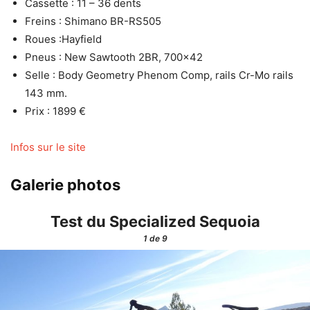
Cassette : 11 – 36 dents
Freins : Shimano BR-RS505
Roues :Hayfield
Pneus : New Sawtooth 2BR, 700×42
Selle : Body Geometry Phenom Comp, rails Cr-Mo rails
143 mm.
Prix : 1899 €
Infos sur le site
Galerie photos
Test du Specialized Sequoia
1
de 9