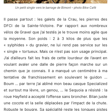
Un petit single vers le barrage de Bimont – photo Bike Café
Il passe partout : les galets de la Crau, les pierres des
DFCI de la Sainte-Victoire. Par rapport aux nombreux
vélos de Gravel que j’ai testés je le trouve moins agile que
la moyenne. Son poids : 2 à 3 kilos de plus que les
« sylphides » du gravier, ne lui rend pas service sur les
« single » tortueux. Mais ce n’est pas son usage principal.
J’ai d’ailleurs fait les frais de cette lourdeur de l’avant en
voulant avaler une dalle de pierre façon marche sur un
chemin que je connais. Il a manqué un centimètre à ma
tentative de franchissement en soulevant le guidon …
Boum … par terre j’ai abîmé mon beau casque Specialized
et surtout ma lèvre, un genou, … le Sequoia a résisté : la
roue Hayfield a accepté l’offense sans broncher. Bilan juste
une cocote et la selle déplacées par l’impact de la chute.
Robuste le bougre. Sa spécialité reste les longues pistes