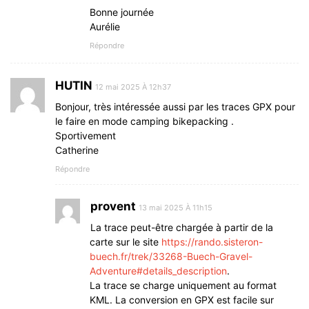
Bonne journée
Aurélie
Répondre
HUTIN
12 mai 2025 À 12h37
Bonjour, très intéressée aussi par les traces GPX pour
le faire en mode camping bikepacking .
Sportivement
Catherine
Répondre
provent
13 mai 2025 À 11h15
La trace peut-être chargée à partir de la
carte sur le site
https://rando.sisteron-
buech.fr/trek/33268-Buech-Gravel-
Adventure#details_description
.
La trace se charge uniquement au format
KML. La conversion en GPX est facile sur