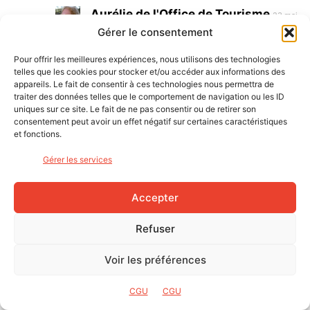
Aurélie de l'Office de Tourisme
23 mai
Gérer le consentement
2025 À 8h53
Bonjour JM
Pour offrir les meilleures expériences, nous utilisons des technologies
vraiment navrée de ce retour. J’ai transmis
telles que les cookies pour stocker et/ou accéder aux informations des
l’information à notre pôle rando ainsi que notre
appareils. Le fait de consentir à ces technologies nous permettra de
médiateur pastoral.
traiter des données telles que le comportement de navigation ou les ID
Si vous pouvez nous donner plus
uniques sur ce site. Le fait de ne pas consentir ou de retirer son
consentement peut avoir un effet négatif sur certaines caractéristiques
d’informations par mail, n’hésitez pas =>
et fonctions.
numerique@sisteron-buech.fr
Bonne journée
Gérer les services
Aurélie
Répondre
Accepter
PAUL
Refuser
19 mai 2025 À 15h14
Bonjour JM
Voir les préférences
et merci pour cette info. Lors de mon passage j’avais
remarqué effectivement ces chiens, mais derrière une
clôture ce jour-là. je vais faire remonter l’info à l’office
CGU
CGU
du tourisme…