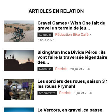
ARTICLES EN RELATION
Gravel Games : Wish One fait du
gravel un terrain de jeu...
Rédaction Bike Café
-
PARCOURS
6 août 2026
BikingMan Inca Divide Pérou : ils
vont faire la traversée légendaire
des...
Patrick
-
29 juillet 2026
PARCOURS
Les sorciers des roues, saison 3 :
les roues Prymahl
Patrick
-
1 juillet 2026
DÉCOUVERTES
Le Vercors, en gravel, ça passe