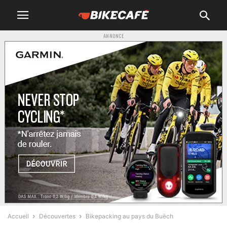
ANNONCE
Accueil
Découvertes
Bikepacking au pays du Buëch