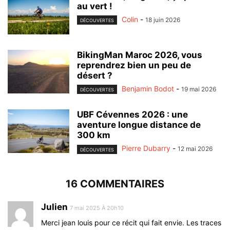
au vert !
Colin
-
18 juin 2026
DÉCOUVERTES
BikingMan Maroc 2026, vous
reprendrez bien un peu de
désert ?
Benjamin Bodot
-
19 mai 2026
DÉCOUVERTES
UBF Cévennes 2026 : une
aventure longue distance de
300 km
Pierre Dubarry
-
12 mai 2026
DÉCOUVERTES
16 COMMENTAIRES
Julien
7 mai 2025 À 20h10
Merci jean louis pour ce récit qui fait envie. Les traces