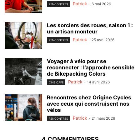
Patrick
-
6 mai 2026
RENCONTRES
Les sorciers des roues, saison 1 :
un artisan monteur
Patrick
-
25 avril 2026
RENCONTRES
Voyager à vélo pour se
reconnecter : l’approche sensible
de Bikepacking Colors
Patrick
-
14 avril 2026
CINÉ CAFÉ
Rencontres chez Origine Cycles
avec ceux qui construisent nos
vélos
Patrick
-
21 mars 2026
RENCONTRES
4 COMMENTAIRES