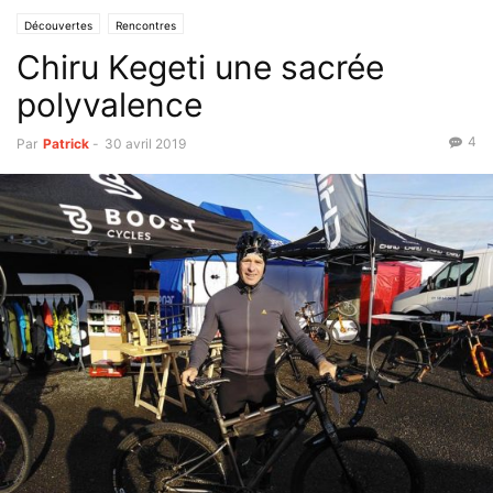
Découvertes
Rencontres
Chiru Kegeti une sacrée
polyvalence
4
Par
Patrick
-
30 avril 2019