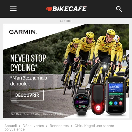
ANNONCE
Accueil
Découvertes
Rencontres
Chiru Kegeti une sacrée
polyvalence