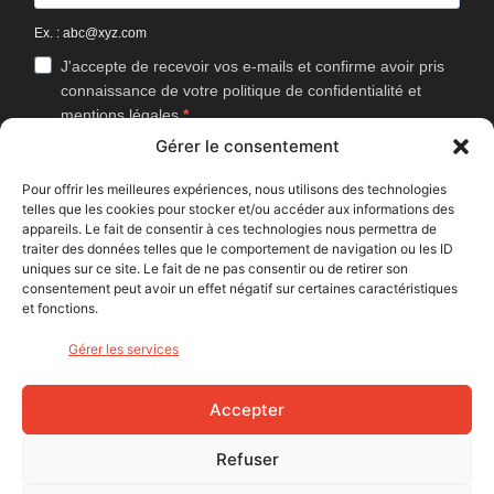
Ex. : abc@xyz.com
J'accepte de recevoir vos e-mails et confirme avoir pris
connaissance de votre politique de confidentialité et
mentions légales.
Gérer le consentement
Vous pouvez vous désinscrire à tout moment en cliquant sur le lien
présent dans nos emails.
Pour offrir les meilleures expériences, nous utilisons des technologies
telles que les cookies pour stocker et/ou accéder aux informations des
J'accepte que Bike Café mesure l'ouverture des
appareils. Le fait de consentir à ces technologies nous permettra de
newsletters afin d'améliorer les contenus proposés.
traiter des données telles que le comportement de navigation ou les ID
uniques sur ce site. Le fait de ne pas consentir ou de retirer son
consentement peut avoir un effet négatif sur certaines caractéristiques
et fonctions.
S'INSCRIRE
Gérer les services
NOUS SUIVRE
Accepter
Refuser