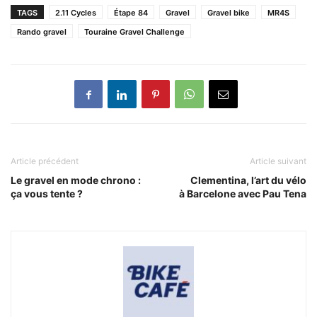
TAGS
2.11 Cycles
Étape 84
Gravel
Gravel bike
MR4S
Rando gravel
Touraine Gravel Challenge
Article précédent
Article suivant
Le gravel en mode chrono :
Clementina, l’art du vélo
ça vous tente ?
à Barcelone avec Pau Tena