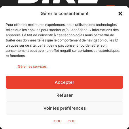
Gérer le consentement
Pour offrir les meilleures expériences, nous utilisons des technologies
telles que les cookies pour stocker et/ou accéder aux informations des
appareils. Le fait de consentir à ces technologies nous permettra de
traiter des données telles que le comportement de navigation ou les ID
uniques sur ce site. Le fait de ne pas consentir ou de retirer son
consentement peut avoir un effet négatif sur certaines caractéristiques
et fonctions.
À PROPOS
Gérer les services
ACCUEIL
Accepter
L’ÉQUIPE BIKE CAFÉ
CONTACT
Refuser
CGU
Voir les préférences
MENTIONS LÉGALES
CGU
CGU