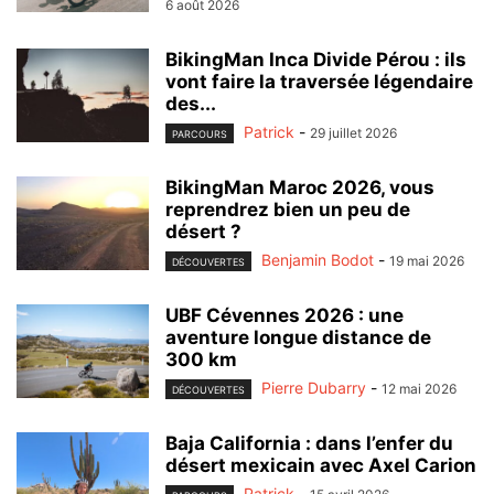
6 août 2026
BikingMan Inca Divide Pérou : ils
vont faire la traversée légendaire
des...
Patrick
-
29 juillet 2026
PARCOURS
BikingMan Maroc 2026, vous
reprendrez bien un peu de
désert ?
Benjamin Bodot
-
19 mai 2026
DÉCOUVERTES
UBF Cévennes 2026 : une
aventure longue distance de
300 km
Pierre Dubarry
-
12 mai 2026
DÉCOUVERTES
Baja California : dans l’enfer du
désert mexicain avec Axel Carion
Patrick
-