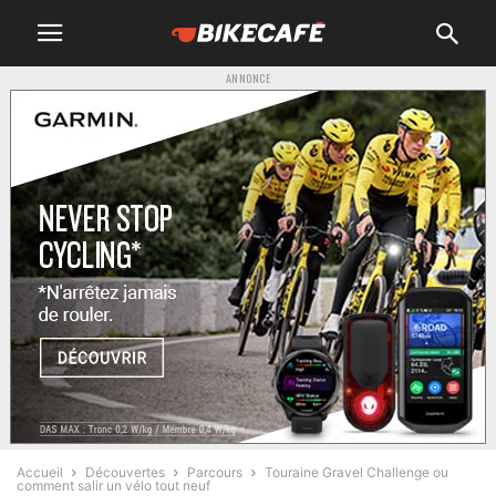
ANNONCE
Accueil
Découvertes
Parcours
Touraine Gravel Challenge ou
comment salir un vélo tout neuf