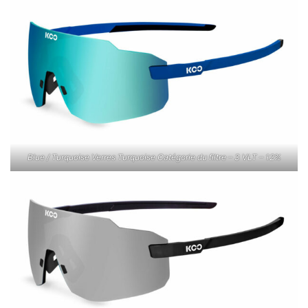
Blue / Turquoise Verres Turquoise Catégorie du filtre – 3 VLT – 12%