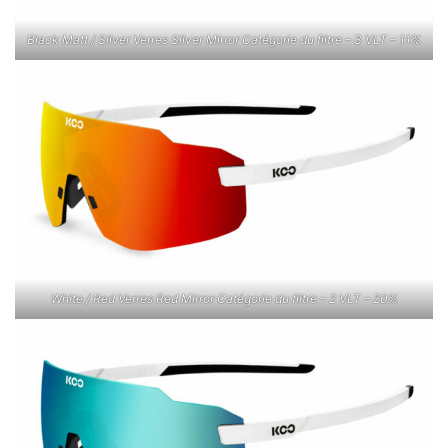
Black Matt / Silver Verres Silver Mirror Catégorie du filtre – 3 VLT – 11%
White / Red Verres Red Mirror Catégorie du filtre – 2 VLT – 20%