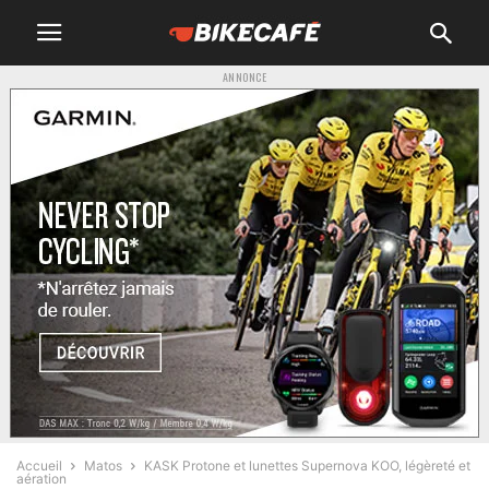
ANNONCE
Accueil
Matos
KASK Protone et lunettes Supernova KOO, légèreté et
aération