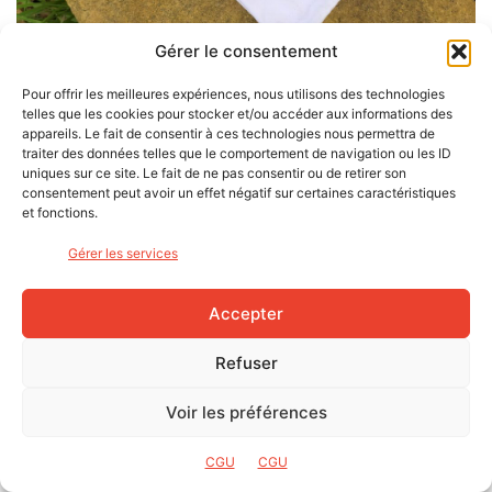
Gérer le consentement
Pour offrir les meilleures expériences, nous utilisons des technologies
Deux protège-nez de formes différentes permettront de s’adapter à votre
telles que les cookies pour stocker et/ou accéder aux informations des
visage, photo Hugues Grenon
appareils. Le fait de consentir à ces technologies nous permettra de
traiter des données telles que le comportement de navigation ou les ID
uniques sur ce site. Le fait de ne pas consentir ou de retirer son
Ces Supernova sont donc adaptées à de multiples
consentement peut avoir un effet négatif sur certaines caractéristiques
disciplines, de la course à pied en passant par le vélo ou
et fonctions.
les sports nautiques.
Gérer les services
Pour ma part, j’ai choisi le modèle Black Matt Verres Green
Mirror, catégorie 2, VLT de 23% adapté à ma région
Accepter
à l’ensoleillement moyen et à ma pratique faisant la part
belle aux variations de conditions de luminosité entre forêt
Refuser
et chemins découverts.
Voir les préférences
Pour conclure, les Supernova sont très agréables à porter.
Elles se font oublier vu leur poids plume et la vision est
CGU
CGU
excellente grâce à la qualité des verres et au large écran