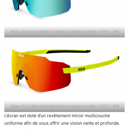
White / Turquoise Verres Turquoise Catégorie du filtre – 3 VLT – 12%
Yellow Fluo / Red Verres Red Mirror Catégorie du filtre – 2 VLT – 20%
L’écran est doté d’un revêtement miroir multicouche
uniforme afin de vous offrir une vision nette et profonde.