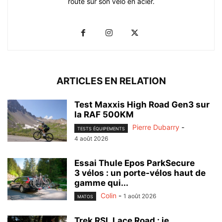
route sur son vélo en acier.
ARTICLES EN RELATION
Test Maxxis High Road Gen3 sur
la RAF 500KM
Pierre Dubarry
-
TESTS ÉQUIPEMENTS
4 août 2026
Essai Thule Epos ParkSecure
3 vélos : un porte-vélos haut de
gamme qui...
Colin
-
1 août 2026
MATOS
Trek RSL Lace Road : je