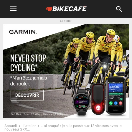
ANNONCE
Accueil
L'atelier
J’ai craqué : je suis passé aux 12 vitesses avec le
nouveau GRX...