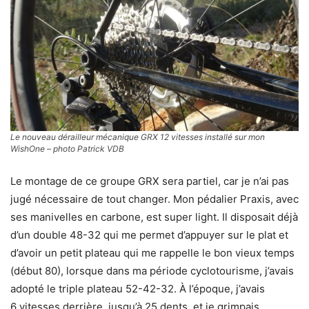
Le nouveau dérailleur mécanique GRX 12 vitesses installé sur mon
WishOne – photo Patrick VDB
Le montage de ce groupe GRX sera partiel, car je n’ai pas
jugé nécessaire de tout changer. Mon pédalier Praxis, avec
ses manivelles en carbone, est super light. Il disposait déjà
d’un double 48-32 qui me permet d’appuyer sur le plat et
d’avoir un petit plateau qui me rappelle le bon vieux temps
(début 80), lorsque dans ma période cyclotourisme, j’avais
adopté le triple plateau 52-42-32. À l’époque, j’avais
6 vitesses derrière, jusqu’à 25 dents, et je grimpais