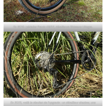
En 2019 : pédalier Praxis 48/32, dérailleurs Shimano Ultegra.
En 2023, voilà le résultat de l’upgrade : un dérailleur shadow, une