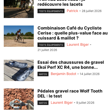
redécouvre les lacets
Patrick
-
28 juillet 2026
TESTS ÉQUIPEMENTS
Combinaison Café du Cycliste
Cerise : quelle plus-value face au
cuissard & maillot ?
Laurent Biger
-
TESTS ÉQUIPEMENTS
21 juillet 2026
Essai des chaussures de gravel
Ekoï Perf XC R4, une bonne...
Benjamin Bodot
-
14 juillet 2026
MATOS
Pédales gravel race Wolf Tooth
DEL : le test
Laurent Biger
-
9 juillet 2026
MATOS