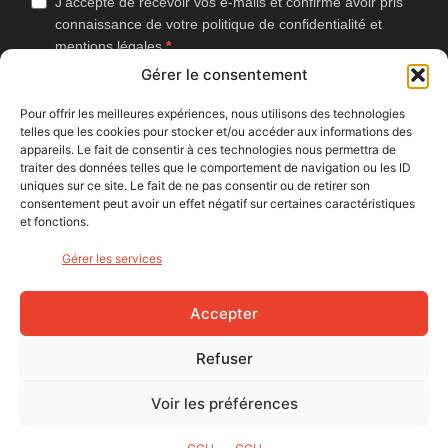
J'accepte de recevoir vos e-mails et confirme avoir pris
connaissance de votre politique de confidentialité et
mentions légales.
Gérer le consentement
Vous pouvez vous désinscrire à tout moment en cliquant sur le lien
présent dans nos emails.
Pour offrir les meilleures expériences, nous utilisons des technologies
telles que les cookies pour stocker et/ou accéder aux informations des
J'accepte que Bike Café mesure l'ouverture des
appareils. Le fait de consentir à ces technologies nous permettra de
newsletters afin d'améliorer les contenus proposés.
traiter des données telles que le comportement de navigation ou les ID
uniques sur ce site. Le fait de ne pas consentir ou de retirer son
consentement peut avoir un effet négatif sur certaines caractéristiques
et fonctions.
S'INSCRIRE
Gérer les services
NOUS SUIVRE
Accepter
Refuser
Voir les préférences
© Bike Café - 2026