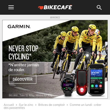
ANNONCE
Accueil
Sur le zinc
Brèves de comptoir
Comme un lundi : créer
des passerelles