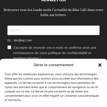
Retrouvez tous les lundis matin l'actualité de Bike Café dans votre
boîte aux lettres.
Ex. : abc@xyz.com
J'accepte de recevoir vos e-mails et confirme avoir pris
connaissance de votre politique de confidentialité et
mentions légales.
Gérer le consentement
Vous pouvez vous désinscrire à tout moment en cliquant sur le lien
présent dans nos emails.
Pour offrir les meilleures expériences, nous utilisons des technologies
telles que les cookies pour stocker et/ou accéder aux informations des
J'accepte que Bike Café mesure l'ouverture des
appareils. Le fait de consentir à ces technologies nous permettra de
newsletters afin d'améliorer les contenus proposés.
traiter des données telles que le comportement de navigation ou les ID
uniques sur ce site. Le fait de ne pas consentir ou de retirer son
consentement peut avoir un effet négatif sur certaines caractéristiques
et fonctions.
S'INSCRIRE