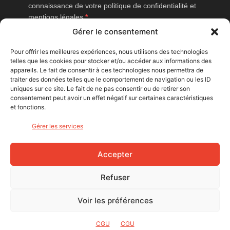
connaissance de votre politique de confidentialité et
mentions légales.
Gérer le consentement
Vous pouvez vous désinscrire à tout moment en cliquant sur le lien
présent dans nos emails.
Pour offrir les meilleures expériences, nous utilisons des technologies
telles que les cookies pour stocker et/ou accéder aux informations des
J'accepte que Bike Café mesure l'ouverture des
appareils. Le fait de consentir à ces technologies nous permettra de
newsletters afin d'améliorer les contenus proposés.
traiter des données telles que le comportement de navigation ou les ID
uniques sur ce site. Le fait de ne pas consentir ou de retirer son
consentement peut avoir un effet négatif sur certaines caractéristiques
et fonctions.
S'INSCRIRE
Gérer les services
NOUS SUIVRE
Accepter
Refuser
Voir les préférences
© Bike Café - 2026
CGU
CGU