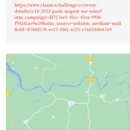
https://www.classicschallenge.cc/event-
details/cc10-2023-paris-nogent-sur-seine?
utm_campaign=df717ee2-42cc-47ca-9936-
f94541ae9a59&utm_source=so&utm_medium=mail
&cid=d760d176-ec12-4361-a525-e7ab1b0e67a9