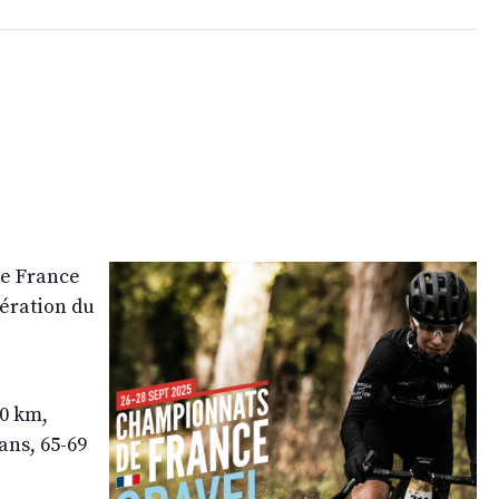
de France
ération du
50 km,
ans, 65-69