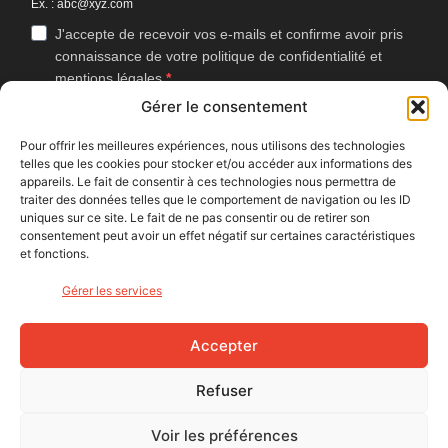
Ex. : abc@xyz.com
J'accepte de recevoir vos e-mails et confirme avoir pris
connaissance de votre politique de confidentialité et
mentions légales.
Gérer le consentement
Vous pouvez vous désinscrire à tout moment en cliquant sur le lien
présent dans nos emails.
Pour offrir les meilleures expériences, nous utilisons des technologies
telles que les cookies pour stocker et/ou accéder aux informations des
J'accepte que Bike Café mesure l'ouverture des
appareils. Le fait de consentir à ces technologies nous permettra de
newsletters afin d'améliorer les contenus proposés.
traiter des données telles que le comportement de navigation ou les ID
uniques sur ce site. Le fait de ne pas consentir ou de retirer son
consentement peut avoir un effet négatif sur certaines caractéristiques
et fonctions.
S'INSCRIRE
Gérer les services
NOUS SUIVRE
Accepter
Refuser
Voir les préférences