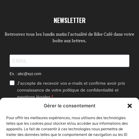
NEWSLETTER
Retrouvez tous les lundis matin l'actualité de Bike Café dans votre
boîte aux lettres.
Ex. : abc@xyz.com
J'accepte de recevoir vos e-mails et confirme avoir pris
connaissance de votre politique de confidentialité et
mentions légales.
Gérer le consentement
Vous pouvez vous désinscrire à tout moment en cliquant sur le lien
présent dans nos emails.
Pour offrir les meilleures expériences, nous utilisons des technologies
telles que les cookies pour stocker et/ou accéder aux informations des
J'accepte que Bike Café mesure l'ouverture des
appareils. Le fait de consentir à ces technologies nous permettra de
newsletters afin d'améliorer les contenus proposés.
traiter des données telles que le comportement de navigation ou les ID