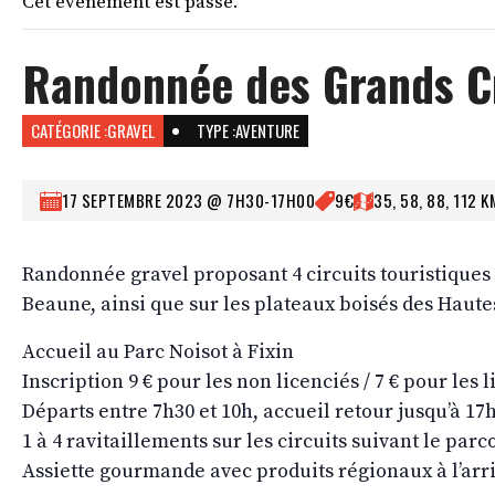
Cet évènement est passé.
Randonnée des Grands C
CATÉGORIE :
GRAVEL
TYPE :
AVENTURE
17 SEPTEMBRE 2023 @ 7H30
-
17H00
9€
35, 58, 88, 112 K
Randonnée gravel proposant 4 circuits touristiques 
Beaune, ainsi que sur les plateaux boisés des Haut
Accueil au Parc Noisot à Fixin
Inscription 9 € pour les non licenciés / 7 € pour les
Départs entre 7h30 et 10h, accueil retour jusqu’à 17
1 à 4 ravitaillements sur les circuits suivant le parc
Assiette gourmande avec produits régionaux à l’arri