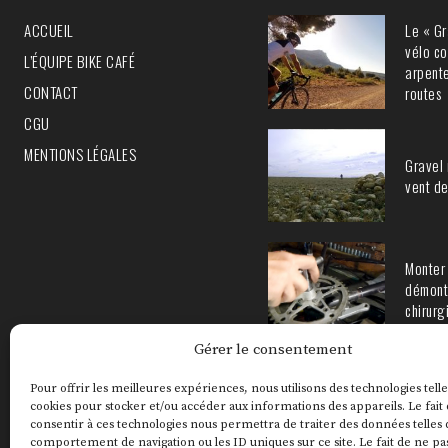
Le « Gr
ACCUEIL
vélo co
L’ÉQUIPE BIKE CAFÉ
arpente
CONTACT
routes
CGU
MENTIONS LÉGALES
Gravel 
vent de
Monter 
démont
chirurg
Gérer le consentement
Pour offrir les meilleures expériences, nous utilisons des technologies telle
cookies pour stocker et/ou accéder aux informations des appareils. Le fait
consentir à ces technologies nous permettra de traiter des données telles 
comportement de navigation ou les ID uniques sur ce site. Le fait de ne pa