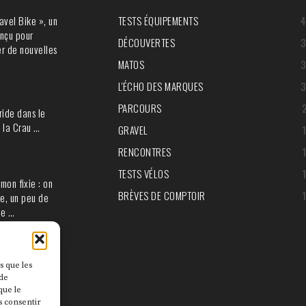
avel Bike », un
TESTS ÉQUIPEMENTS
nçu pour
DÉCOUVERTES
r de nouvelles
MATOS
L'ÉCHO DES MARQUES
PARCOURS
ride dans le
 la Crau …
GRAVEL
RENCONTRES
TESTS VÉLOS
mon fixie : on
BRÈVES DE COMPTOIR
e, un peu de
ie …
s que les
 de
que le
s consentir