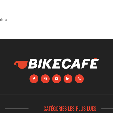
le »
S
CATÉGORIES LES PLUS LUES