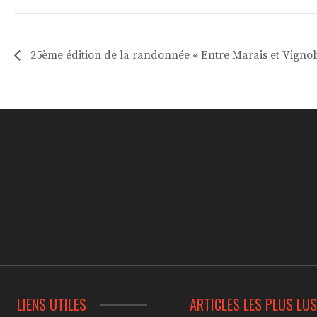
25ème édition de la randonnée « Entre Marais et Vignob
LIENS UTILES
ARTICLES LES PLUS LU