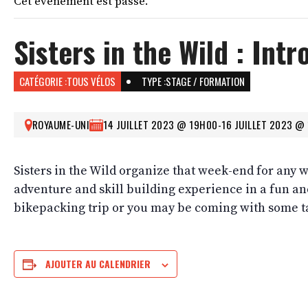
Cet évènement est passé.
Sisters in the Wild : In
CATÉGORIE :
TOUS VÉLOS
TYPE :
STAGE / FORMATION
ROYAUME-UNI
14 JUILLET 2023 @ 19H00
-
16 JUILLET 2023 @
Sisters in the Wild organize that week-end for any
adventure and skill building experience in a fun an
bikepacking trip or you may be coming with some ta
AJOUTER AU CALENDRIER