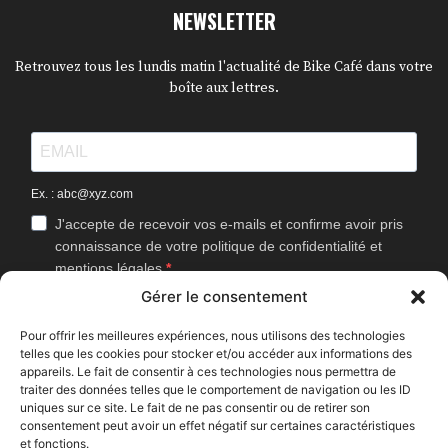
NEWSLETTER
Retrouvez tous les lundis matin l'actualité de Bike Café dans votre
boîte aux lettres.
Ex. : abc@xyz.com
J'accepte de recevoir vos e-mails et confirme avoir pris
connaissance de votre politique de confidentialité et
mentions légales.
Gérer le consentement
Vous pouvez vous désinscrire à tout moment en cliquant sur le lien
présent dans nos emails.
Pour offrir les meilleures expériences, nous utilisons des technologies
telles que les cookies pour stocker et/ou accéder aux informations des
J'accepte que Bike Café mesure l'ouverture des
appareils. Le fait de consentir à ces technologies nous permettra de
newsletters afin d'améliorer les contenus proposés.
traiter des données telles que le comportement de navigation ou les ID
uniques sur ce site. Le fait de ne pas consentir ou de retirer son
consentement peut avoir un effet négatif sur certaines caractéristiques
et fonctions.
S'INSCRIRE